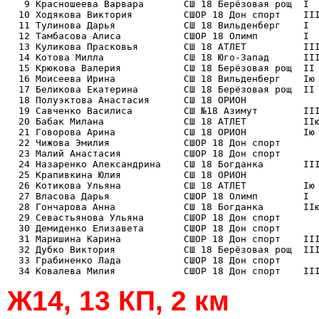
   9 Красношеева Варвара       СШ 18 Берёзовая рощ  I  
  10 Ходякова Виктория         СШОР 18 Дон спорт    III
  11 Тулинова Дарья            СШ 18 Вильденберг    I  
  12 Тамбасова Алиса           СШОР 18 Олимп        I  
  13 Куликова Прасковья        СШ 18 АТЛЕТ          III
  14 Котова Милла              СШ 18 Юго-Запад      III
  15 Крюкова Валерия           СШ 18 Берёзовая рощ  II 
  16 Моисеева Ирина            СШ 18 Вильденберг    Iю 
  17 Беликова Екатерина        СШ 18 Берёзовая рощ  II 
  18 Полуэктова Анастасия      СШ 18 ОРИОН             
  19 Савченко Василиса         СШ №18 Азимут        III
  20 Бабак Милана              СШ 18 АТЛЕТ          IIю
  21 Говорова Арина            СШ 18 ОРИОН          Iю 
  22 Чижова Эмилия             СШОР 18 Дон спорт       
  23 Малий Анастасия           СШОР 18 Дон спорт       
  24 Назаренко Александрина    СШ 18 Богданка       III
  25 Крапивкина Юлия           СШ 18 ОРИОН             
  26 Котикова Ульяна           СШ 18 АТЛЕТ          Iю 
  27 Власова Дарья             СШОР 18 Олимп        I  
  28 Гончарова Анна            СШ 18 Богданка       IIю
  29 Севастьянова Ульяна       СШОР 18 Дон спорт       
  30 Демиденко Елизавета       СШОР 18 Дон спорт       
  31 Маришина Карина           СШОР 18 Дон спорт    III
  32 Дубко Виктория            СШ 18 Берёзовая рощ  III
  33 Грабиненко Лада           СШОР 18 Дон спорт       
Ж14, 13 КП, 2 км