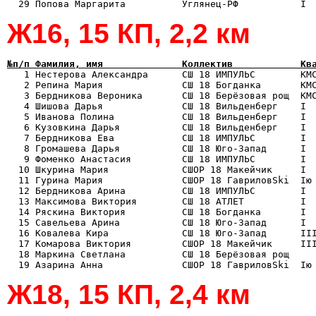
Ж16, 15 КП, 2,2 км
№п/п Фамилия, имя              Коллектив            Кв

   1 Нестерова Александра      СШ 18 ИМПУЛЬС        КМ
   2 Репина Мария              СШ 18 Богданка       КМС
   3 Бердникова Вероника       СШ 18 Берёзовая рощ  КМС
   4 Шишова Дарья              СШ 18 Вильденберг    I  
   5 Иванова Полина            СШ 18 Вильденберг    I  
   6 Кузовкина Дарья           СШ 18 Вильденберг    I  
   7 Бердникова Ева            СШ 18 ИМПУЛЬС        I  
   8 Громашева Дарья           СШ 18 Юго-Запад      I  
   9 Фоменко Анастасия         СШ 18 ИМПУЛЬС        I  
  10 Шкурина Мария             СШОР 18 Макейчик     I  
  11 Гурина Мария              СШОР 18 ГавриловSki  Iю 
  12 Бердникова Арина          СШ 18 ИМПУЛЬС        I  
  13 Максимова Виктория        СШ 18 АТЛЕТ          I  
  14 Ряскина Виктория          СШ 18 Богданка       I  
  15 Савельева Арина           СШ 18 Юго-Запад      I  
  16 Ковалева Кира             СШ 18 Юго-Запад      III
  17 Комарова Виктория         СШОР 18 Макейчик     III
  18 Маркина Светлана          СШ 18 Берёзовая рощ     
Ж18, 15 КП, 2,4 км