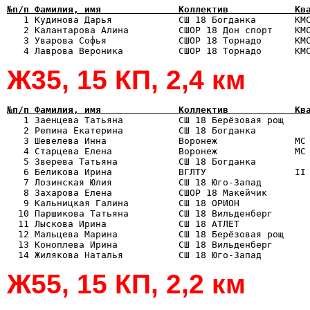
№п/п Фамилия, имя              Коллектив            Кв

   1 Кудинова Дарья            СШ 18 Богданка       КМ
   2 Калантарова Алина         СШОР 18 Дон спорт    КМС
   3 Уварова Софья             СШОР 18 Торнадо      КМС
Ж35, 15 КП, 2,4 км
№п/п Фамилия, имя              Коллектив            Кв

   1 Заенцева Татьяна          СШ 18 Берёзовая рощ    
   2 Репина Екатерина          СШ 18 Богданка          
   3 Шевелева Инна             Воронеж              МС 
   4 Старцева Елена            Воронеж              МС 
   5 Зверева Татьяна           СШ 18 Богданка          
   6 Беликова Ирина            ВГЛТУ                II 
   7 Лозинская Юлия            СШ 18 Юго-Запад         
   8 Захарова Елена            СШОР 18 Макейчик        
   9 Кальницкая Галина         СШ 18 ОРИОН             
  10 Паршикова Татьяна         СШ 18 Вильденберг       
  11 Лыскова Ирина             СШ 18 АТЛЕТ             
  12 Мальцева Марина           СШ 18 Берёзовая рощ     
  13 Коноплева Ирина           СШ 18 Вильденберг       
Ж55, 15 КП, 2,2 км