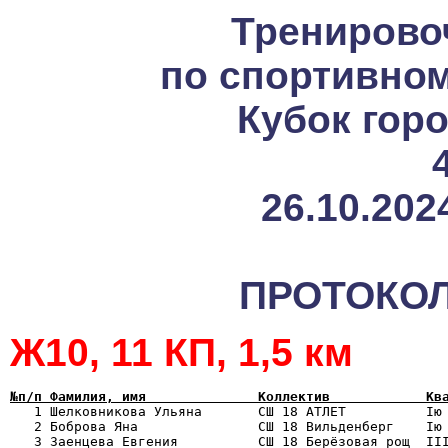
Тренирово
по спортивно
Кубок гор
26.10.2024
ПРОТОКОЛ
Ж10, 11 КП, 1,5 км
№п/п Фамилия, имя              Коллектив            Кв

   1 Шелковникова Ульяна       СШ 18 АТЛЕТ          Iю
   2 Боброва Яна               СШ 18 Вильденберг    Iю 
   3 Заенцева Евгения          СШ 18 Берёзовая рощ  III