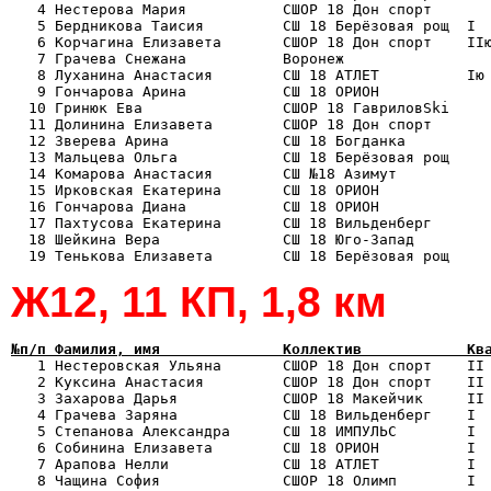
   4 Нестерова Мария           СШОР 18 Дон спорт       
   5 Бердникова Таисия         СШ 18 Берёзовая рощ  I  
   6 Корчагина Елизавета       СШОР 18 Дон спорт    IIю
   7 Грачева Снежана           Воронеж                 
   8 Луханина Анастасия        СШ 18 АТЛЕТ          Iю 
   9 Гончарова Арина           СШ 18 ОРИОН             
  10 Гринюк Ева                СШОР 18 ГавриловSki     
  11 Долинина Елизавета        СШОР 18 Дон спорт       
  12 Зверева Арина             СШ 18 Богданка          
  13 Мальцева Ольга            СШ 18 Берёзовая рощ     
  14 Комарова Анастасия        СШ №18 Азимут           
  15 Ирковская Екатерина       СШ 18 ОРИОН             
  16 Гончарова Диана           СШ 18 ОРИОН             
  17 Пахтусова Екатерина       СШ 18 Вильденберг       
  18 Шейкина Вера              СШ 18 Юго-Запад         
Ж12, 11 КП, 1,8 км
№п/п Фамилия, имя              Коллектив            Кв

   1 Нестеровская Ульяна       СШОР 18 Дон спорт    II
   2 Куксина Анастасия         СШОР 18 Дон спорт    II 
   3 Захарова Дарья            СШОР 18 Макейчик     II 
   4 Грачева Заряна            СШ 18 Вильденберг    I  
   5 Степанова Александра      СШ 18 ИМПУЛЬС        I  
   6 Собинина Елизавета        СШ 18 ОРИОН          I  
   7 Арапова Нелли             СШ 18 АТЛЕТ          I  
   8 Чащина София              СШОР 18 Олимп        I  