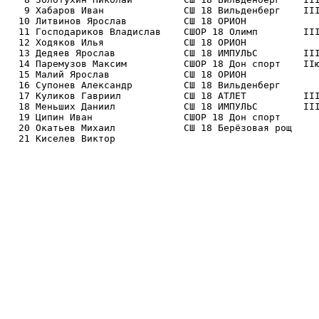
   9 Хабаров Иван              СШ 18 Вильденберг    III
  10 Литвинов Ярослав          СШ 18 ОРИОН             
  11 Господариков Владислав    СШОР 18 Олимп        III
  12 Ходяков Илья              СШ 18 ОРИОН             
  13 Дедяев Ярослав            СШ 18 ИМПУЛЬС        III
  14 Паремузов Максим          СШОР 18 Дон спорт    IIю
  15 Малий Ярослав             СШ 18 ОРИОН             
  16 Супонев Александр         СШ 18 Вильденберг       
  17 Куликов Гавриил           СШ 18 АТЛЕТ          III
  18 Меньших Даниил            СШ 18 ИМПУЛЬС        III
  19 Ципин Иван                СШОР 18 Дон спорт       
  20 Окатьев Михаил            СШ 18 Берёзовая рощ     
  21 Киселев Виктор   