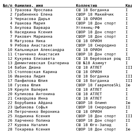
№п/п Фамилия, имя              Коллектив            Кв

   1 Уразова Ярослава          СШ 18 Богданка       I 
   2 Грабиненко Елена          СШОР 18 Макейчик     I  
   3 Черкасова Дарья           СШ 18 ОРИОН          I  
   4 Ушакова Мария             СШОР 18 Дон спорт    I  
   5 Акулова Варвара           Углянец-РФ           I  
   6 Наседкина Ксения          СШОР 18 Дон спорт    I  
   7 Ракович Марианна          СШОР 18 Дон спорт    I  
   8 Матузова Ника             СШ 18 ОРИОН          I  
   9 Рябова Анастасия          СШОР 18 Смородино    I  
  10 Кальницкая Александра     СШ 18 ОРИОН          I  
  11 Станченко Анастасия       СШОР 18 Дон спорт    I  
  12 Кукуева Елизавета         СШ 18 Берёзовая рощ  II 
  13 Деминтиевская Екатерина   СШ №18 Азимут        I  
  14 Бабак Диана               СШ 18 АТЛЕТ          III
  15 Столповская Карина        СШ 18 ОРИОН          I  
  16 Иванова Лидия             СШ 18 Богданка       III
  17 Панфилова Юлия            СШ 18 Богданка       III
  18 Гусева Юлия               СШОР 18 ГавриловSki  Iю 
  19 Криуля Валерия            СШ 18 АТЛЕТ          I  
  20 Куликова Антонина         СШ 18 АТЛЕТ          I  
  21 Скворцова Инна            СШ 18 АТЛЕТ          I  
  22 Борубаева Айдана          СШОР 18 Олимп        Iю 
  23 Цыбакова Софья            СШОР 18 Смородино    II 
  24 Петроченко Вероника       СШ 18 ОРИОН          I  
  25 Ходыкина Ксения           СШОР 18 Дон спорт    III
  26 Харченко Полина           СШОР 18 Дон спорт    II 
  27 Курова Наталия            СШ 18 Юго-Запад      I  
  28 Токарева Ксения           СШОР 18 Дон спорт    Iю 