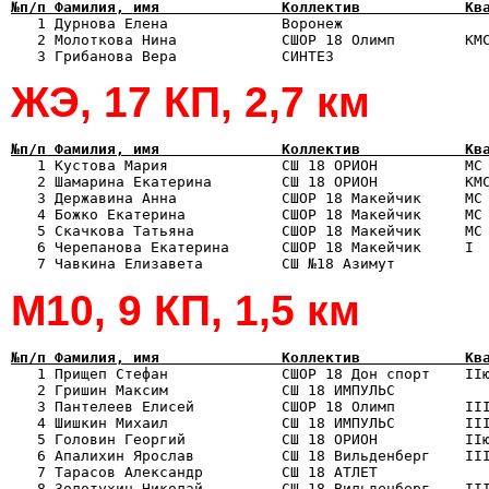
№п/п Фамилия, имя              Коллектив            Кв

   1 Дурнова Елена             Воронеж                
   2 Молоткова Нина            СШОР 18 Олимп        КМС
ЖЭ, 17 КП, 2,7 км
№п/п Фамилия, имя              Коллектив            Кв

   1 Кустова Мария             СШ 18 ОРИОН          МС
   2 Шамарина Екатерина        СШ 18 ОРИОН          КМС
   3 Державина Анна            СШОР 18 Макейчик     МС 
   4 Божко Екатерина           СШОР 18 Макейчик     МС 
   5 Скачкова Татьяна          СШОР 18 Макейчик     МС 
   6 Черепанова Екатерина      СШОР 18 Макейчик     I  
М10, 9 КП, 1,5 км
№п/п Фамилия, имя              Коллектив            Кв

   1 Прищеп Стефан             СШОР 18 Дон спорт    II
   2 Гришин Максим             СШ 18 ИМПУЛЬС           
   3 Пантелеев Елисей          СШОР 18 Олимп        III
   4 Шишкин Михаил             СШ 18 ИМПУЛЬС        III
   5 Головин Георгий           СШ 18 ОРИОН          IIю
   6 Апалихин Ярослав          СШ 18 Вильденберг    III
   7 Тарасов Александр         СШ 18 АТЛЕТ             
   8 Золотухин Николай         СШ 18 Вильденберг    III