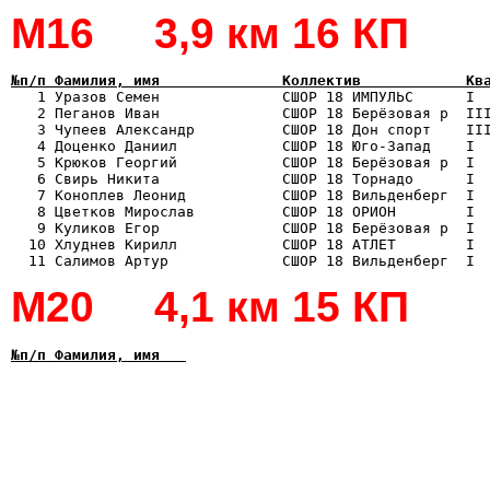
М16 3,9 км 16 КП
№п/п Фамилия, имя              Коллектив            Кв

   1 Уразов Семен              СШОР 18 ИМПУЛЬС      I 
   2 Пеганов Иван              СШОР 18 Берёзовая р  III
   3 Чупеев Александр          СШОР 18 Дон спорт    III
   4 Доценко Даниил            СШОР 18 Юго-Запад    I  
   5 Крюков Георгий            СШОР 18 Берёзовая р  I  
   6 Свирь Никита              СШОР 18 Торнадо      I  
   7 Коноплев Леонид           СШОР 18 Вильденберг  I  
   8 Цветков Мирослав          СШОР 18 ОРИОН        I  
   9 Куликов Егор              СШОР 18 Берёзовая р  I  
  10 Хлуднев Кирилл            СШОР 18 АТЛЕТ        I  
М20 4,1 км 15 КП
№п/п Фамилия, имя   