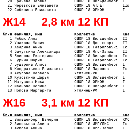
  20 Грачева Заряна            СШОР 18 Вильденберг  I  
  21 Черевкова Елизавета       СШОР 18 АТЛЕТ        IIю
Ж14 2,8 км 12 КП
№п/п Фамилия, имя              Коллектив            Кв

   1 Рябых Анна                СШОР 18 Вильденберг  II
   2 Ушакова Мария             СШОР 18 Дон спорт    II 
   3 Азарина Анна              СШОР 18 ГавриловSki  Iю 
   4 Бычуткина Александра      СШОР 18 Юго-Запад    II 
   5 Блинова Екатерина         СШОР 18 Вильденберг  Iю 
   6 Гурина Мария              СШОР 18 ГавриловSki  Iю 
   7 Бударина Алиса            СШОР 18 Вильденберг  I  
   8 Кондратьева Елизавета     СШОР 18 Паровоз      Iю 
   9 Акулова Варвара           Углянец-РФ           I  
  10 Кузовкина Дарья           СШОР 18 Вильденберг  I  
  11 Матузова Ника             СШОР 18 ОРИОН        I  
  12 Иванова Полина            СШОР 18 Вильденберг  I  
Ж16 3,1 км 12 КП
№п/п Фамилия, имя              Коллектив            Кв

   1 Вильденберг Валерия       СШОР 18 Вильденберг  КМ
   2 Зиновьева Алина           СШОР 18 ИМПУЛЬС      Iю 
   3 Журова Арина              СШОР 18 Юго-Запад    I  