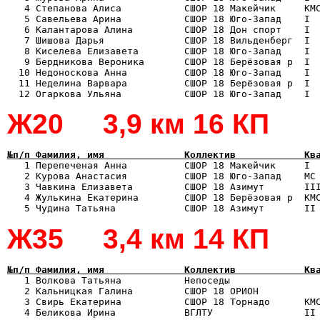
   4 Степанова Алиса           СШОР 18 Макейчик     КМС
   5 Савельева Арина           СШОР 18 Юго-Запад    I  
   6 Калантарова Алина         СШОР 18 Дон спорт    I  
   7 Шишова Дарья              СШОР 18 Вильденберг  I  
   8 Киселева Елизавета        СШОР 18 Юго-Запад    I  
   9 Бердникова Вероника       СШОР 18 Берёзовая р  I  
  10 Недоноскова Анна          СШОР 18 Юго-Запад    I  
  11 Неделина Варвара          СШОР 18 Берёзовая р  I  
Ж20 3,9 км 16 КП
№п/п Фамилия, имя              Коллектив            Кв

   1 Перепеченая Анна          СШОР 18 Макейчик     I 
   2 Курова Анастасия          СШОР 18 Юго-Запад    МС 
   3 Чавкина Елизавета         СШОР 18 Азимут       III
   4 Жулькина Екатерина        СШОР 18 Берёзовая р  КМС
Ж35 3,4 км 14 КП
№п/п Фамилия, имя              Коллектив            Кв

   1 Волкова Татьяна           Непоседы               
   2 Кальницкая Галина         СШОР 18 ОРИОН           
   3 Свирь Екатерина           СШОР 18 Торнадо      КМС
   4 Беликова Ирина            ВГЛТУ                II 