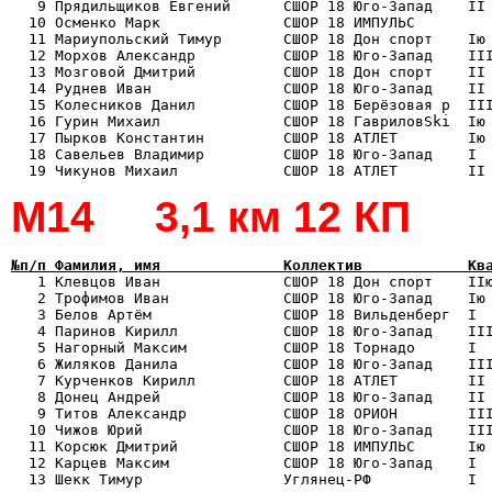
   9 Прядильщиков Евгений      СШОР 18 Юго-Запад    II 
  10 Осменко Марк              СШОР 18 ИМПУЛЬС         
  11 Мариупольский Тимур       СШОР 18 Дон спорт    Iю 
  12 Морхов Александр          СШОР 18 Юго-Запад    III
  13 Мозговой Дмитрий          СШОР 18 Дон спорт    II 
  14 Руднев Иван               СШОР 18 Юго-Запад    II 
  15 Колесников Данил          СШОР 18 Берёзовая р  III
  16 Гурин Михаил              СШОР 18 ГавриловSki  Iю 
  17 Пырков Константин         СШОР 18 АТЛЕТ        Iю 
  18 Савельев Владимир         СШОР 18 Юго-Запад    I  
М14 3,1 км 12 КП
№п/п Фамилия, имя              Коллектив            Кв

   1 Клевцов Иван              СШОР 18 Дон спорт    II
   2 Трофимов Иван             СШОР 18 Юго-Запад    Iю 
   3 Белов Артём               СШОР 18 Вильденберг  I  
   4 Паринов Кирилл            СШОР 18 Юго-Запад    III
   5 Нагорный Максим           СШОР 18 Торнадо      I  
   6 Жиляков Данила            СШОР 18 Юго-Запад    III
   7 Курченков Кирилл          СШОР 18 АТЛЕТ        II 
   8 Донец Андрей              СШОР 18 Юго-Запад    II 
   9 Титов Александр           СШОР 18 ОРИОН        III
  10 Чижов Юрий                СШОР 18 Юго-Запад    III
  11 Корсюк Дмитрий            СШОР 18 ИМПУЛЬС      Iю 
  12 Карцев Максим             СШОР 18 Юго-Запад    I  