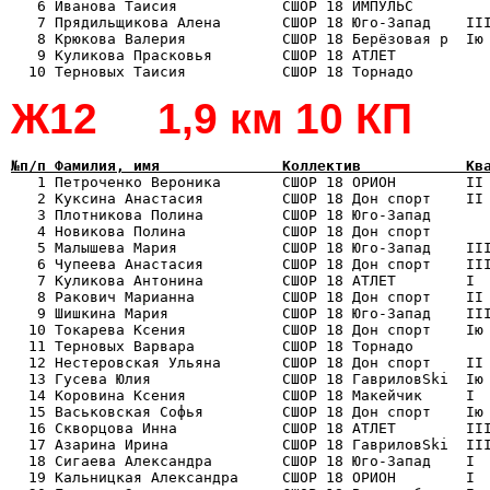
   6 Иванова Таисия            СШОР 18 ИМПУЛЬС         
   7 Прядильщикова Алена       СШОР 18 Юго-Запад    III
   8 Крюкова Валерия           СШОР 18 Берёзовая р  Iю 
   9 Куликова Прасковья        СШОР 18 АТЛЕТ           
Ж12 1,9 км 10 КП
№п/п Фамилия, имя              Коллектив            Кв

   1 Петроченко Вероника       СШОР 18 ОРИОН        II
   2 Куксина Анастасия         СШОР 18 Дон спорт    II 
   3 Плотникова Полина         СШОР 18 Юго-Запад       
   4 Новикова Полина           СШОР 18 Дон спорт       
   5 Малышева Мария            СШОР 18 Юго-Запад    III
   6 Чупеева Анастасия         СШОР 18 Дон спорт    III
   7 Куликова Антонина         СШОР 18 АТЛЕТ        I  
   8 Ракович Марианна          СШОР 18 Дон спорт    II 
   9 Шишкина Мария             СШОР 18 Юго-Запад    III
  10 Токарева Ксения           СШОР 18 Дон спорт    Iю 
  11 Терновых Варвара          СШОР 18 Торнадо         
  12 Нестеровская Ульяна       СШОР 18 Дон спорт    II 
  13 Гусева Юлия               СШОР 18 ГавриловSki  Iю 
  14 Коровина Ксения           СШОР 18 Макейчик     I  
  15 Васьковская Софья         СШОР 18 Дон спорт    Iю 
  16 Скворцова Инна            СШОР 18 АТЛЕТ        III
  17 Азарина Ирина             СШОР 18 ГавриловSki  III
  18 Сигаева Александра        СШОР 18 Юго-Запад    I  
  19 Кальницкая Александра     СШОР 18 ОРИОН        I  