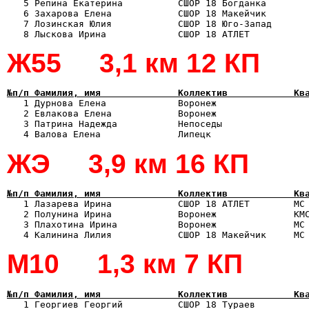
   5 Репина Екатерина          СШОР 18 Богданка        
   6 Захарова Елена            СШОР 18 Макейчик        
   7 Лозинская Юлия            СШОР 18 Юго-Запад       
Ж55 3,1 км 12 КП
№п/п Фамилия, имя              Коллектив            Кв

   1 Дурнова Елена             Воронеж                
   2 Евлакова Елена            Воронеж                 
   3 Патрина Надежда           Непоседы                
ЖЭ 3,9 км 16 КП
№п/п Фамилия, имя              Коллектив            Кв

   1 Лазарева Ирина            СШОР 18 АТЛЕТ        МС
   2 Полунина Ирина            Воронеж              КМС
   3 Плахотина Ирина           Воронеж              МС 
М10 1,3 км 7 КП
№п/п Фамилия, имя              Коллектив            Кв

   1 Георгиев Георгий          СШОР 18 Тураев         