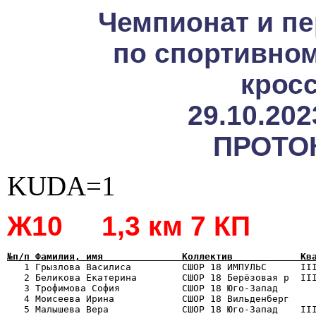
Чемпионат и пе
по спортивно
кросс
29.10.202
ПРОТО
KUDA=1
Ж10 1,3 км 7 КП
№п/п Фамилия, имя              Коллектив            Кв

   1 Грызлова Василиса         СШОР 18 ИМПУЛЬС      II
   2 Беликова Екатерина        СШОР 18 Берёзовая р  III
   3 Трофимова София           СШОР 18 Юго-Запад       
   4 Моисеева Ирина            СШОР 18 Вильденберг     
   5 Малышева Вера             СШОР 18 Юго-Запад    III