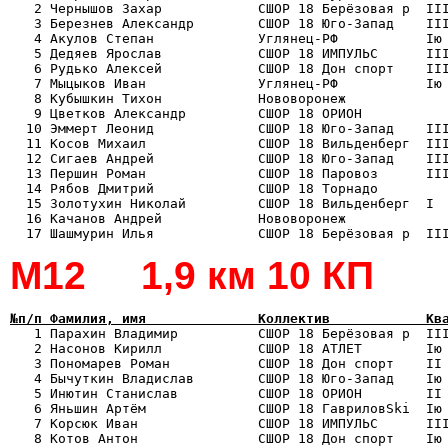
   2 Чернышов Захар            СШОР 18 Берёзовая р  III
   3 Березнев Александр        СШОР 18 Юго-Запад    III
   4 Акулов Степан             Углянец-РФ           Iю 
   5 Дедяев Ярослав            СШОР 18 ИМПУЛЬС      III
   6 Рудько Алексей            СШОР 18 Дон спорт    III
   7 Мыцыков Иван              Углянец-РФ           Iю 
   8 Кубышкин Тихон            Нововоронеж             
   9 Цветков Александр         СШОР 18 ОРИОН           
  10 Эммерт Леонид             СШОР 18 Юго-Запад    III
  11 Косов Михаил              СШОР 18 Вильденберг  III
  12 Сигаев Андрей             СШОР 18 Юго-Запад    III
  13 Першин Роман              СШОР 18 Паровоз      III
  14 Рябов Дмитрий             СШОР 18 Торнадо         
  15 Золотухин Николай         СШОР 18 Вильденберг  I  
  16 Качанов Андрей            Нововоронеж             
М12 1,9 км 10 КП
№п/п Фамилия, имя              Коллектив            Кв

   1 Парахин Владимир          СШОР 18 Берёзовая р  II
   2 Насонов Кирилл            СШОР 18 АТЛЕТ        Iю 
   3 Пономарев Роман           СШОР 18 Дон спорт    II 
   4 Бычуткин Владислав        СШОР 18 Юго-Запад    Iю 
   5 Инютин Станислав          СШОР 18 ОРИОН        II 
   6 Яньшин Артём              СШОР 18 ГавриловSki  Iю 
   7 Корсюк Иван               СШОР 18 ИМПУЛЬС      III
   8 Котов Антон               СШОР 18 Дон спорт    Iю 