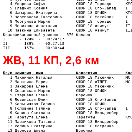
   4 Уварова Софья             СШОР 18 Торнадо      КМС
   5 Гладких Ксения            СШОР 18 Юго-Запад    I  
   6 Шамарина Екатерина        СШОР 18 ОРИОН        КМС
   7 Черепанова Екатерина      СШОР 18 Макейчик     I  
   8 Моргунова Мария           СШОР 18 Торнадо      I  
   9 Мелихова Анастасия        СШОР 18 Азимут       II 
  10 Чавкина Елизавета         СШОР 18 Азимут       III
Квалификационный уровень - 576 баллов

I      - 124%  -  00:24:17

II     - 139%  -  00:27:13

ЖВ, 11 КП, 2,6 км
№п/п Фамилия, имя              Коллектив            Кв

   1 Макейчик Наталья          СШОР 18 Макейчик     МС 
   2 Малыгина Мария            СШОР 18 АТЛЕТ        МС 
   3 Захарова Елена            СШОР 18 Макейчик        
   4 Хованская Мария           СШОР 18 ОРИОН           
   5 Старцева Елена            Воронеж                 
   6 Лозинская Юлия            СШОР 18 Юго-Запад       
   7 Кальницкая Галина         СШОР 18 ОРИОН           
   8 Головина Галина           СШОР 18 Юго-Запад    I  
   9 Калина Светлана           СШОР 18 Вильденберг     
  10 Таратута Елена            Таратуты             КМС
  11 Паршикова Татьяна         СШОР 18 Вильденберг     
  12 Репина Екатерина          СШОР 18 Богданка        
  13 Дурнова Елена             Воронеж                 