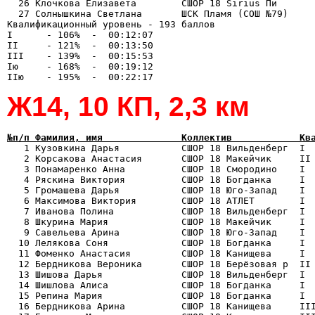
  26 Клочкова Елизавета        СШОР 18 Sirius Пи       
  27 Солнышкина Светлана       ШСК Пламя (СОШ №79)     
Квалификационный уровень - 193 баллов

I      - 106%  -  00:12:07

II     - 121%  -  00:13:50

III    - 139%  -  00:15:53

Iю     - 168%  -  00:19:12

Ж14, 10 КП, 2,3 км
№п/п Фамилия, имя              Коллектив            Кв

   1 Кузовкина Дарья           СШОР 18 Вильденберг  I 
   2 Корсакова Анастасия       СШОР 18 Макейчик     II 
   3 Понамаренко Анна          СШОР 18 Смородино    I  
   4 Ряскина Виктория          СШОР 18 Богданка     I  
   5 Громашева Дарья           СШОР 18 Юго-Запад    I  
   6 Максимова Виктория        СШОР 18 АТЛЕТ        I  
   7 Иванова Полина            СШОР 18 Вильденберг  I  
   8 Шкурина Мария             СШОР 18 Макейчик     I  
   9 Савельева Арина           СШОР 18 Юго-Запад    I  
  10 Лелякова Соня             СШОР 18 Богданка     I  
  11 Фоменко Анастасия         СШОР 18 Канищева     I  
  12 Бердникова Вероника       СШОР 18 Берёзовая р  II 
  13 Шишова Дарья              СШОР 18 Вильденберг  I  
  14 Шишлова Алиса             СШОР 18 Богданка     I  
  15 Репина Мария              СШОР 18 Богданка     I  
  16 Бердникова Арина          СШОР 18 Канищева     III