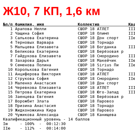
Ж10, 7 КП, 1,6 км
№п/п Фамилия, имя              Коллектив            Кв

   1 Арапова Нелли             СШОР 18 АТЛЕТ        II
   2 Чащина София              СШОР 18 Олимп        III
   3 Салькова Екатерина        СШОР 18 Дон спорт    IIю
   4 Терновых Варвара          СШОР 18 Торнадо         
   5 Мальцева Елизавета        СШОР 18 Богданка     III
   6 Беликова Екатерина        СШОР 18 Берёзовая р     
   7 Гайдукова Елизавета       СШОР 18 Смородино    III
   8 Захарова Дарья            СШОР 18 Макейчик     IIю
   9 Семенова Полина           СШОР 18 Sirius Пи    IIю
  10 Королькова Евгения        СШОР 18 Торнадо         
  11 Анциферова Виктория       СШОР 18 АТЛЕТ        III
  12 Струкова София            СШОР 18 Смородино    IIю
  13 Маленко Анастасия         СШОР 18 Дон спорт       
  14 Черевкова Елизавета       СШОР 18 АТЛЕТ        III
  15 Петрова Екатерина         СШОР 18 Юго-Запад    III
  16 Заенцева Евгения          СШОР 18 Берёзовая р     
  17 Ворожбит Злата            СШОР 18 Паровоз         
  18 Призина Анастасия         СШОР 18 Торнадо         
  19 Жидконожкина Кира         СШОР 18 Паровоз         
  20 Чужикова Александа        СШОР 18 Канищева        
Квалификационный уровень - 14 баллов

Iю     - 100%  -  00:12:30
