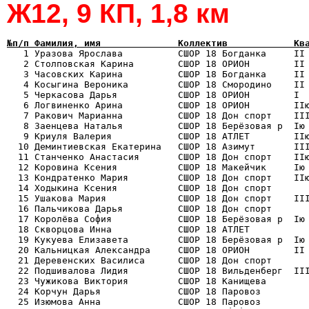
Ж12, 9 КП, 1,8 км
№п/п Фамилия, имя              Коллектив            Кв

   1 Уразова Ярослава          СШОР 18 Богданка     II
   2 Столповская Карина        СШОР 18 ОРИОН        II 
   3 Часовских Карина          СШОР 18 Богданка     II 
   4 Косыгина Вероника         СШОР 18 Смородино    II 
   5 Черкасова Дарья           СШОР 18 ОРИОН        I  
   6 Логвиненко Арина          СШОР 18 ОРИОН        IIю
   7 Ракович Марианна          СШОР 18 Дон спорт    III
   8 Заенцева Наталья          СШОР 18 Берёзовая р  Iю 
   9 Криуля Валерия            СШОР 18 АТЛЕТ        IIю
  10 Деминтиевская Екатерина   СШОР 18 Азимут       III
  11 Станченко Анастасия       СШОР 18 Дон спорт    IIю
  12 Коровина Ксения           СШОР 18 Макейчик     Iю 
  13 Кондратенко Мария         СШОР 18 Дон спорт    IIю
  14 Ходыкина Ксения           СШОР 18 Дон спорт       
  15 Ушакова Мария             СШОР 18 Дон спорт    III
  16 Пальчикова Дарья          СШОР 18 Дон спорт       
  17 Королёва София            СШОР 18 Берёзовая р  Iю 
  18 Скворцова Инна            СШОР 18 АТЛЕТ           
  19 Кукуева Елизавета         СШОР 18 Берёзовая р  Iю 
  20 Кальницкая Александра     СШОР 18 ОРИОН        II 
  21 Деревенских Василиса      СШОР 18 Дон спорт       
  22 Подшивалова Лидия         СШОР 18 Вильденберг  III
  23 Чужикова Виктория         СШОР 18 Канищева        
  24 Корчун Дарья              СШОР 18 Паровоз         
  25 Изюмова Анна              СШОР 18 Паровоз         