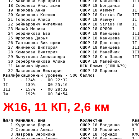
  17 Баженова Маргарита        СШОР 18 Канищева     III
  18 Соболева Анастасия        СШОР 18 Богданка     I  
  19 Чиркова Анна              СШОР 18 Азимут       II 
  20 Харичкова Ксения          СШОР 18 Sirius Пи    III
  21 Топорова Алиса            СШОР 18 Азимут       II 
  22 Бейнарович Ангелина       СШОР 18 Sirius Пи    II 
  23 Малай Мелиса              СШОР 18 ОРИОН        I  
  24 Бердникова Ева            СШОР 18 Канищева     III
  25 Фролова Дарья             СШОР 18 Канищева     III
  26 Талтынова Виктория        СШОР 18 Дон спорт    II 
  27 Якименко Виктория         СШОР 18 Канищева     III
  28 Комарова Виктория         СШОР 18 Макейчик     III
  29 Бычуткина Александра      СШОР 18 Юго-Запад    III
  30 Серебрянникова Алика      СШОР 18 Макейчик        
  31 Анненко Ирина             ШСК Пламя (СОШ №79)     
  32 Лавлинская Виктория       СШОР 18 Паровоз         
Квалификационный уровень - 500 баллов

I      - 124%  -  00:22:32

II     - 139%  -  00:25:16

III    - 157%  -  00:28:32

Ж16, 11 КП, 2,6 км
№п/п Фамилия, имя              Коллектив            Кв

   1 Кудинова Дарья            СШОР 18 Богданка     КМ
   2 Степанова Алиса           СШОР 18 Макейчик     I  
   3 Лаврова Вероника          СШОР 18 Торнадо      КМС
   4 Калантарова Алина         СШОР 18 Дон спорт    I  