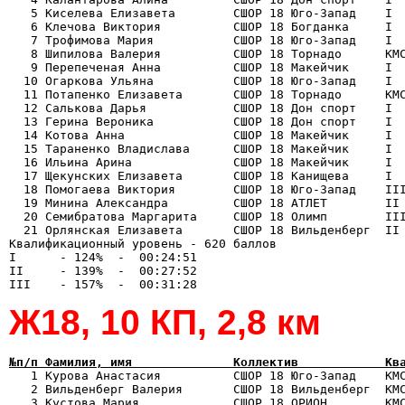
   5 Киселева Елизавета        СШОР 18 Юго-Запад    I  
   6 Клечова Виктория          СШОР 18 Богданка     I  
   7 Трофимова Мария           СШОР 18 Юго-Запад    I  
   8 Шипилова Валерия          СШОР 18 Торнадо      КМС
   9 Перепеченая Анна          СШОР 18 Макейчик     I  
  10 Огаркова Ульяна           СШОР 18 Юго-Запад    I  
  11 Потапенко Елизавета       СШОР 18 Торнадо      КМС
  12 Салькова Дарья            СШОР 18 Дон спорт    I  
  13 Герина Вероника           СШОР 18 Дон спорт    I  
  14 Котова Анна               СШОР 18 Макейчик     I  
  15 Тараненко Владислава      СШОР 18 Макейчик     I  
  16 Ильина Арина              СШОР 18 Макейчик     I  
  17 Щекунских Елизавета       СШОР 18 Канищева     I  
  18 Помогаева Виктория        СШОР 18 Юго-Запад    III
  19 Минина Александра         СШОР 18 АТЛЕТ        II 
  20 Семибратова Маргарита     СШОР 18 Олимп        III
  21 Орлянская Елизавета       СШОР 18 Вильденберг  II 
Квалификационный уровень - 620 баллов

I      - 124%  -  00:24:51

II     - 139%  -  00:27:52

Ж18, 10 КП, 2,8 км
№п/п Фамилия, имя              Коллектив            Кв

   1 Курова Анастасия          СШОР 18 Юго-Запад    КМ
   2 Вильденберг Валерия       СШОР 18 Вильденберг  КМС
   3 Кустова Мария             СШОР 18 ОРИОН        КМС