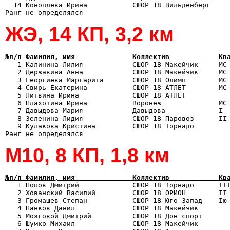
  14 Коноплева Ирина           СШОР 18 Вильденберг     
ЖЭ, 14 КП, 3,2 км
№п/п Фамилия, имя              Коллектив            Кв

   1 Калинина Лилия            СШОР 18 Макейчик     МС 
   2 Державина Анна            СШОР 18 Макейчик     МС 
   3 Георгиева Маргарита       СШОР 18 Олимп        МС 
   4 Свирь Екатерина           СШОР 18 АТЛЕТ        МС 
   5 Литвина Ирина             СШОР 18 АТЛЕТ           
   6 Плахотина Ирина           Воронеж              МС 
   7 Давыдова Мария            Давыдова             I  
   8 Зеленина Лидия            СШОР 18 Паровоз      II 
   9 Кулакова Кристина         СШОР 18 Торнадо         
М10, 8 КП, 1,8 км
№п/п Фамилия, имя              Коллектив            Кв

   1 Попов Дмитрий             СШОР 18 Торнадо      II
   2 Хованский Василий         СШОР 18 ОРИОН        II 
   3 Громашев Степан           СШОР 18 Юго-Запад    Iю 
   4 Панков Данил              СШОР 18 Макейчик        
   5 Мозговой Дмитрий          СШОР 18 Дон спорт       
   6 Шумко Михаил              СШОР 18 Макейчик        