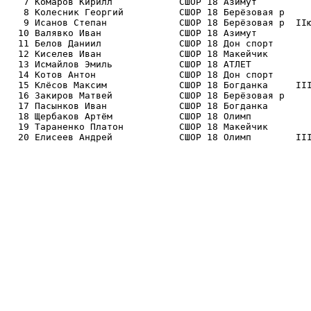
   7 Комаров Кирилл            СШОР 18 Азимут          
   8 Колесник Георгий          СШОР 18 Берёзовая р     
   9 Исанов Степан             СШОР 18 Берёзовая р  IIю
  10 Валявко Иван              СШОР 18 Азимут          
  11 Белов Даниил              СШОР 18 Дон спорт       
  12 Киселев Иван              СШОР 18 Макейчик        
  13 Исмайлов Эмиль            СШОР 18 АТЛЕТ           
  14 Котов Антон               СШОР 18 Дон спорт       
  15 Клёсов Максим             СШОР 18 Богданка     III
  16 Закиров Матвей            СШОР 18 Берёзовая р     
  17 Пасынков Иван             СШОР 18 Богданка        
  18 Щербаков Артём            СШОР 18 Олимп           
  19 Тараненко Платон          СШОР 18 Макейчик        
  20 Елисеев Андрей            СШОР 18 Олимп        II