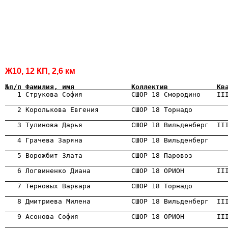
Ж10, 12 КП, 2,6 км
№п/п Фамилия, имя              Коллектив            Кв
                                                      
                                                      
                                                      
                                                      
                                                      
                                                      
                                                      
                                                      
                                                      