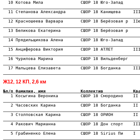
                                                      
                                                      
                                                      
                                                      
                                                      
                                                      
                                                      
                                                      
Ж12, 12 КП, 2,6 км
№п/п Фамилия, имя              Коллектив            Кв
                                                      
                                                      
                                                      
                                                      
                                                      