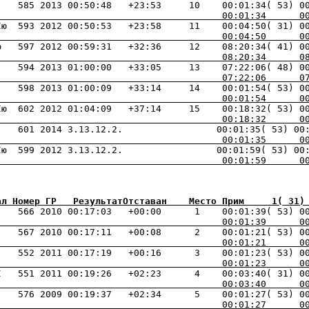
                                         00:01:34      0
                                         00:04:50      0
                                         08:20:34      0
                                         07:22:06      0
                                         00:01:54      0
                                         00:18:32      0
                                         00:01:35      0
                                         00:01:59      0
ал Номер ГР   РезультатОтставан    Место Прим     1( 31)
                                         00:01:39      0
                                         00:01:21      0
                                         00:01:23      0
                                         00:03:40      0
                                         00:01:27      0