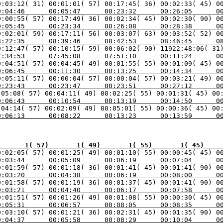
0:04:46      00:05:47      00:23:32      00:26:05      0
0:05:45      00:23:34      00:26:08      00:28:38      0
8:22:35      08:39:46      08:42:53      08:46:45      0
7:34:53      07:45:08      07:51:10      00:11:24      0
0:06:45      00:11:30      00:13:25      00:14:34      0
0:23:43      00:23:47      00:23:51      00:27:12      0
0:06:43      00:10:54      00:13:19      00:14:50      0
0:06:13      00:08:22      00:13:23      00:13:59      0
       1( 57)       1( 49)       1( 55)       1( 45)    
0:03:44      00:05:09      00:06:19      00:07:04      0
0:03:20      00:04:38      00:06:19      00:08:00      0
0:03:21      00:04:40      00:06:17      00:07:58      0
0:05:31      00:06:57      00:08:05      00:08:35      0
0:04:37      00:05:58      00:08:29      00:10:04      0