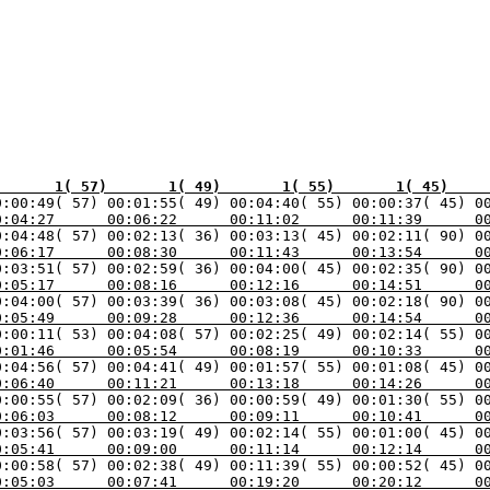
       1( 57)       1( 49)       1( 55)       1( 45)    
0:04:27      00:06:22      00:11:02      00:11:39      0
0:06:17      00:08:30      00:11:43      00:13:54      0
0:05:17      00:08:16      00:12:16      00:14:51      0
0:05:49      00:09:28      00:12:36      00:14:54      0
0:01:46      00:05:54      00:08:19      00:10:33      0
0:06:40      00:11:21      00:13:18      00:14:26      0
0:06:03      00:08:12      00:09:11      00:10:41      0
0:05:41      00:09:00      00:11:14      00:12:14      0
0:05:03      00:07:41      00:19:20      00:20:12      0