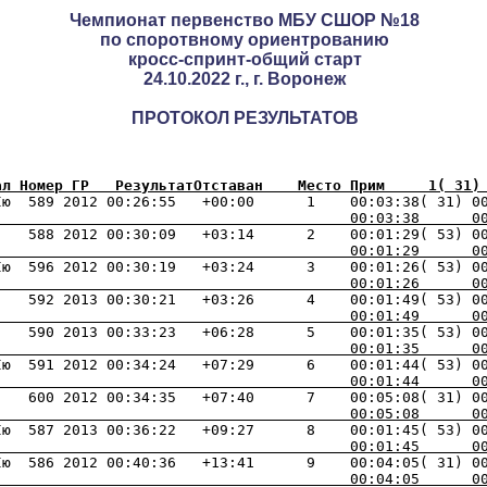
Чемпионат первенство МБУ СШОР №18
по споротвному ориентрованию
кросс-спринт-общий старт
24.10.2022 г., г. Воронеж
ПРОТОКОЛ РЕЗУЛЬТАТОВ
ал Номер ГР   РезультатОтставан    Место Прим     1( 31)
                                         00:03:38      0
                                         00:01:29      0
                                         00:01:26      0
                                         00:01:49      0
                                         00:01:35      0
                                         00:01:44      0
                                         00:05:08      0
                                         00:01:45      0
                                         00:04:05      0