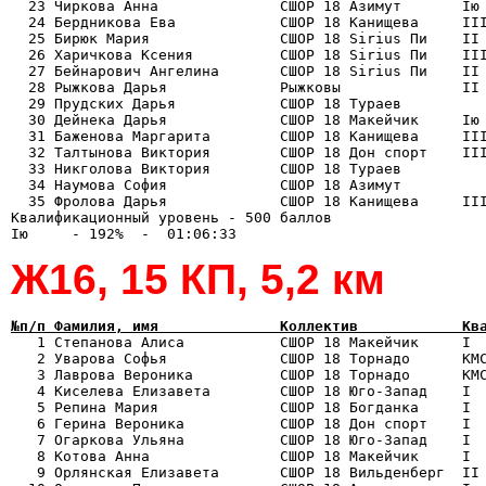
  23 Чиркова Анна              СШОР 18 Азимут       Iю 
  24 Бердникова Ева            СШОР 18 Канищева     III
  25 Бирюк Мария               СШОР 18 Sirius Пи    II 
  26 Харичкова Ксения          СШОР 18 Sirius Пи    III
  27 Бейнарович Ангелина       СШОР 18 Sirius Пи    II 
  28 Рыжкова Дарья             Рыжковы              II 
  29 Прудских Дарья            СШОР 18 Тураев          
  30 Дейнека Дарья             СШОР 18 Макейчик     Iю 
  31 Баженова Маргарита        СШОР 18 Канищева     III
  32 Талтынова Виктория        СШОР 18 Дон спорт    III
  33 Никголова Виктория        СШОР 18 Тураев          
  34 Наумова София             СШОР 18 Азимут          
  35 Фролова Дарья             СШОР 18 Канищева     III
Квалификационный уровень - 500 баллов

Ж16, 15 КП, 5,2 км
№п/п Фамилия, имя              Коллектив            Кв

   1 Степанова Алиса           СШОР 18 Макейчик     I 
   2 Уварова Софья             СШОР 18 Торнадо      КМС
   3 Лаврова Вероника          СШОР 18 Торнадо      КМС
   4 Киселева Елизавета        СШОР 18 Юго-Запад    I  
   5 Репина Мария              СШОР 18 Богданка     I  
   6 Герина Вероника           СШОР 18 Дон спорт    I  
   7 Огаркова Ульяна           СШОР 18 Юго-Запад    I  
   8 Котова Анна               СШОР 18 Макейчик     I  
   9 Орлянская Елизавета       СШОР 18 Вильденберг  II 