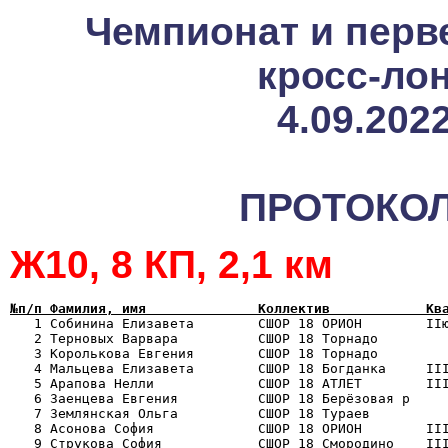
Чемпионат и пер
кросс-ло
4.09.2022
ПРОТОКОЛ
Ж10, 8 КП, 2,1 км
№п/п Фамилия, имя              Коллектив            Кв

   1 Собинина Елизавета        СШОР 18 ОРИОН        II
   2 Терновых Варвара          СШОР 18 Торнадо         
   3 Королькова Евгения        СШОР 18 Торнадо         
   4 Мальцева Елизавета        СШОР 18 Богданка     III
   5 Арапова Нелли             СШОР 18 АТЛЕТ        III
   6 Заенцева Евгения          СШОР 18 Берёзовая р     
   7 Землянская Ольга          СШОР 18 Тураев          
   8 Асонова София             СШОР 18 ОРИОН        III
   9 Струкова София            СШОР 18 Смородино    III