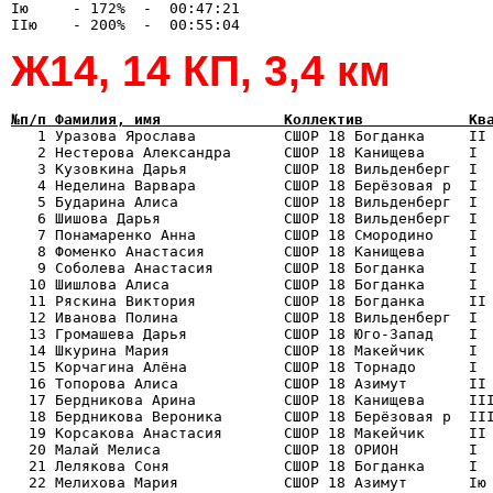
Iю     - 172%  -  00:47:21

Ж14, 14 КП, 3,4 км
№п/п Фамилия, имя              Коллектив            Кв

   1 Уразова Ярослава          СШОР 18 Богданка     II
   2 Нестерова Александра      СШОР 18 Канищева     I  
   3 Кузовкина Дарья           СШОР 18 Вильденберг  I  
   4 Неделина Варвара          СШОР 18 Берёзовая р  I  
   5 Бударина Алиса            СШОР 18 Вильденберг  I  
   6 Шишова Дарья              СШОР 18 Вильденберг  I  
   7 Понамаренко Анна          СШОР 18 Смородино    I  
   8 Фоменко Анастасия         СШОР 18 Канищева     I  
   9 Соболева Анастасия        СШОР 18 Богданка     I  
  10 Шишлова Алиса             СШОР 18 Богданка     I  
  11 Ряскина Виктория          СШОР 18 Богданка     II 
  12 Иванова Полина            СШОР 18 Вильденберг  I  
  13 Громашева Дарья           СШОР 18 Юго-Запад    I  
  14 Шкурина Мария             СШОР 18 Макейчик     I  
  15 Корчагина Алёна           СШОР 18 Торнадо      I  
  16 Топорова Алиса            СШОР 18 Азимут       II 
  17 Бердникова Арина          СШОР 18 Канищева     III
  18 Бердникова Вероника       СШОР 18 Берёзовая р  III
  19 Корсакова Анастасия       СШОР 18 Макейчик     II 
  20 Малай Мелиса              СШОР 18 ОРИОН        I  
  21 Лелякова Соня             СШОР 18 Богданка     I  
  22 Мелихова Мария            СШОР 18 Азимут       Iю 