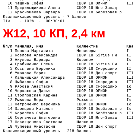
  10 Чащина София              СШОР 18 Олимп        III
  11 Прядильщикова Алена       СШОР 18 Юго-Запад       
  12 Красношеева Варвара       СШОР 18 Берёзовая р     
Квалификационный уровень - 7 баллов

Ж12, 10 КП, 2,4 км
№п/п Фамилия, имя              Коллектив            Кв

   1 Попова Маргарита          Непоседы             I 
   2 Козлова Александра        СШОР 18 Sirius Пи    II 
   3 Акулова Варвара           Воронеж              Iю 
   4 Грабиненко Елена          СШОР 18 Sirius Пи    I  
   5 Косыгина Вероника         СШОР 18 Смородино    II 
   6 Ушакова Мария             СШОР 18 Дон спорт    III
   7 Кальницкая Александра     СШОР 18 ОРИОН        III
   8 Цыбакова Софья            СШОР 18 Смородино    III
   9 Рябова Анастасия          СШОР 18 Смородино    Iю 
  10 Черкасова Дарья           СШОР 18 ОРИОН        II 
  11 Столповская Карина        СШОР 18 ОРИОН        II 
  12 Рыжкова Вера              Рыжковы              Iю 
  13 Петроченко Вероника       СШОР 18 ОРИОН        Iю 
  14 Заенцева Наталья          СШОР 18 Берёзовая р  Iю 
  15 Королёва София            СШОР 18 Берёзовая р  III
  16 Сергачева Екатерина       СШОР 18 Юго-Запад    III
  17 Новокщенова Светлана      Шапкино                 
  18 Чупеева Анастасия         СШОР 18 Дон спорт       
Квалификационный уровень - 218 баллов
