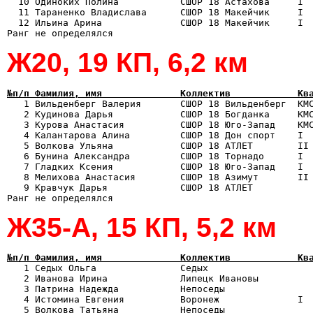
  10 Одиноких Полина           СШОР 18 Астахова     I  
  11 Тараненко Владислава      СШОР 18 Макейчик     I  
  12 Ильина Арина              СШОР 18 Макейчик     I  
Ж20, 19 КП, 6,2 км
№п/п Фамилия, имя              Коллектив            Кв

   1 Вильденберг Валерия       СШОР 18 Вильденберг  КМ
   2 Кудинова Дарья            СШОР 18 Богданка     КМС
   3 Курова Анастасия          СШОР 18 Юго-Запад    КМС
   4 Калантарова Алина         СШОР 18 Дон спорт    I  
   5 Волкова Ульяна            СШОР 18 АТЛЕТ        II 
   6 Бунина Александра         СШОР 18 Торнадо      I  
   7 Гладких Ксения            СШОР 18 Юго-Запад    I  
   8 Мелихова Анастасия        СШОР 18 Азимут       II 
   9 Кравчук Дарья             СШОР 18 АТЛЕТ           
Ж35-А, 15 КП, 5,2 км
№п/п Фамилия, имя              Коллектив            Кв

   1 Седых Ольга               Седых                  
   2 Иванова Ирина             Липецк Ивановы          
   3 Патрина Надежда           Непоседы                
   4 Истомина Евгения          Воронеж              I  
   5 Волкова Татьяна           Непоседы                