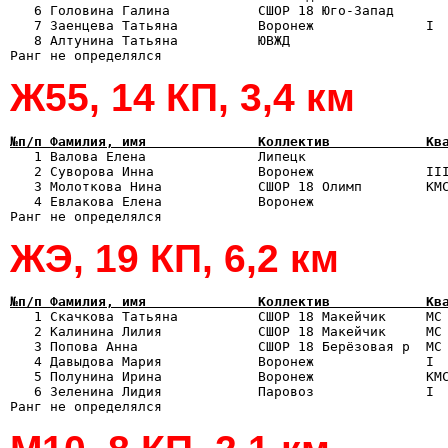
   6 Головина Галина           СШОР 18 Юго-Запад       
   7 Заенцева Татьяна          Воронеж              I  
   8 Алтунина Татьяна          ЮВЖД                    
Ж55, 14 КП, 3,4 км
№п/п Фамилия, имя              Коллектив            Кв

   1 Валова Елена              Липецк                 
   2 Суворова Инна             Воронеж              III
   3 Молоткова Нина            СШОР 18 Олимп        КМС
   4 Евлакова Елена            Воронеж                 
ЖЭ, 19 КП, 6,2 км
№п/п Фамилия, имя              Коллектив            Кв

   1 Скачкова Татьяна          СШОР 18 Макейчик     МС
   2 Калинина Лилия            СШОР 18 Макейчик     МС 
   3 Попова Анна               СШОР 18 Берёзовая р  МС 
   4 Давыдова Мария            Воронеж              I  
   5 Полунина Ирина            Воронеж              КМС
   6 Зеленина Лидия            Паровоз              I  