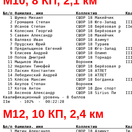
М10, 8 КП, 2,1 км
№п/п Фамилия, имя              Коллектив            Кв

   1 Шумко Михаил              СШОР 18 Макейчик       
   2 Громашев Степан           СШОР 18 Юго-Запад    III
   3 Исанов Степан             СШОР 18 Берёзовая р  IIю
   4 Колесник Георгий          СШОР 18 Берёзовая р     
   5 Саввин Александр          СШОР 18 Макейчик        
   6 Валявко Иван              СШОР 18 Азимут          
   7 Прудских Юрий             СШОР 18 Тураев          
   8 Прядильщиков Евгений      СШОР 18 Юго-Запад    III
   9 Елисеев Андрей            СШОР 18 Олимп        III
  10 Попов Дмитрий             СШОР 18 Торнадо      III
  11 Мыцыков Иван              Воронеж              III
  12 Неделин Тимофей           СШОР 18 Берёзовая р     
  13 Ласкин Константин         СШОР 18 АТЛЕТ           
  14 Лебединский Андрей        СШОР 18 АТЛЕТ           
  15 Клёсов Максим             СШОР 18 Богданка     III
  16 Акулов Степан             Воронеж                 
  17 Котов Антон               СШОР 18 Дон спорт       
  18 Аксенов Александр         СШОР 18 Sirius Пи    III
Квалификационный уровень - 8 баллов

М12, 10 КП, 2,4 км
№п/п Фамилия, имя              Коллектив            Кв

   1 Митин Александр           СШОР 18 Азимут       Iю