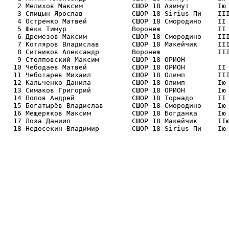
   2 Мелихов Максим            СШОР 18 Азимут       Iю 
   3 Спицын Ярослав            СШОР 18 Sirius Пи    III
   4 Остренко Матвей           СШОР 18 Смородино    II 
   5 Шекк Тимур                Воронеж              II 
   6 Дремезов Максим           СШОР 18 Смородино    III
   7 Котляров Владислав        СШОР 18 Макейчик     III
   8 Ситников Александр        Воронеж              III
   9 Столповский Максим        СШОР 18 ОРИОН           
  10 Чебодаев Матвей           СШОР 18 ОРИОН        II 
  11 Чеботарев Михаил          СШОР 18 Олимп        III
  12 Кальченко Данила          СШОР 18 Олимп        Iю 
  13 Симаков Григорий          СШОР 18 ОРИОН        Iю 
  14 Попов Андрей              СШОР 18 Торнадо      II 
  15 Богатырёв Владислав       СШОР 18 Смородино    Iю 
  16 Мещеряков Максим          СШОР 18 Богданка     Iю 
  17 Лоза Даниил               СШОР 18 Макейчик     IIю
  18 Недосекин Владимир        СШОР 18 Sirius Пи    Iю