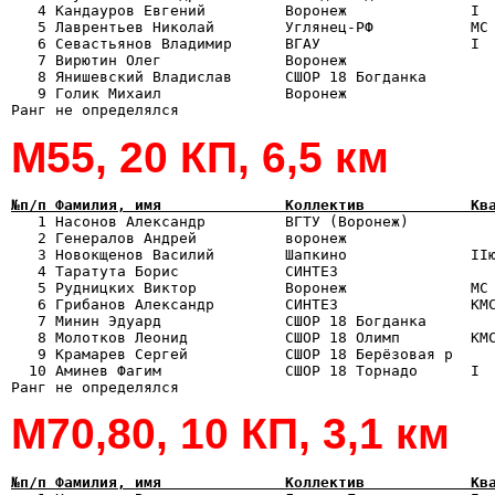
   4 Кандауров Евгений         Воронеж              I  
   5 Лаврентьев Николай        Углянец-РФ           МС 
   6 Севастьянов Владимир      ВГАУ                 I  
   7 Вирютин Олег              Воронеж                 
   8 Янишевский Владислав      СШОР 18 Богданка        
   9 Голик Михаил              Воронеж                 
М55, 20 КП, 6,5 км
№п/п Фамилия, имя              Коллектив            Кв

   1 Насонов Александр         ВГТУ (Воронеж)         
   2 Генералов Андрей          воронеж                 
   3 Новокщенов Василий        Шапкино              IIю
   4 Таратута Борис            СИНТЕЗ                  
   5 Рудницких Виктор          Воронеж              МС 
   6 Грибанов Александр        СИНТЕЗ               КМС
   7 Минин Эдуард              СШОР 18 Богданка        
   8 Молотков Леонид           СШОР 18 Олимп        КМС
   9 Крамарев Сергей           СШОР 18 Берёзовая р     
  10 Аминев Фагим              СШОР 18 Торнадо      I  
М70,80, 10 КП, 3,1 км
№п/п Фамилия, имя              Коллектив            Кв