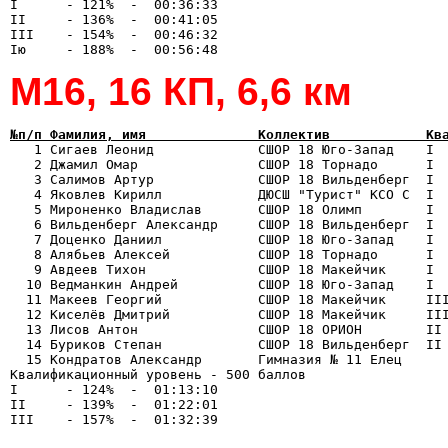
I      - 121%  -  00:36:33

II     - 136%  -  00:41:05

III    - 154%  -  00:46:32

М16, 16 КП, 6,6 км
№п/п Фамилия, имя              Коллектив            Кв

   1 Сигаев Леонид             СШОР 18 Юго-Запад    I 
   2 Джамил Омар               СШОР 18 Торнадо      I  
   3 Салимов Артур             СШОР 18 Вильденберг  I  
   4 Яковлев Кирилл            ДЮСШ "Турист" КСО С  I  
   5 Мироненко Владислав       СШОР 18 Олимп        I  
   6 Вильденберг Александр     СШОР 18 Вильденберг  I  
   7 Доценко Даниил            СШОР 18 Юго-Запад    I  
   8 Алябьев Алексей           СШОР 18 Торнадо      I  
   9 Авдеев Тихон              СШОР 18 Макейчик     I  
  10 Ведманкин Андрей          СШОР 18 Юго-Запад    I  
  11 Макеев Георгий            СШОР 18 Макейчик     III
  12 Киселёв Дмитрий           СШОР 18 Макейчик     III
  13 Лисов Антон               СШОР 18 ОРИОН        II 
  14 Буриков Степан            СШОР 18 Вильденберг  II 
  15 Кондратов Александр       Гимназия № 11 Елец      
Квалификационный уровень - 500 баллов

I      - 124%  -  01:13:10

II     - 139%  -  01:22:01
