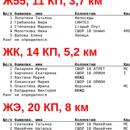
Ж55, 11 КП, 3,7 км
№п/п Фамилия, имя              Коллектив            Кв

   1 Лопатина Татьяна          Непоседы               
   2 Грибанова Вера            СИНТЕЗ                  
   3 Степанова Марина          Старый Плут             
   4 Молоткова Нина            СШОР 18 Олимп        КМС
   5 Валова Елена              Липецк                  
ЖК, 14 КП, 5,2 км
№п/п Фамилия, имя              Коллектив            Кв

   1 Лазарева Ирина            СШОР 18 АТЛЕТ        МС
   2 Харченко Екатерина        СШОР 18 ОРИОН        I  
   3 Бахтина Мария             ЮВЖД                    
   4 Хованская Мария           СШОР 18 ОРИОН           
   5 Плахотина Ирина           Воронеж              МС 
   6 Болдырева Виктория        ЮВЖД                    
ЖЭ, 20 КП, 8 км
№п/п Фамилия, имя              Коллектив            Кв

   1 Скачкова Татьяна          СШОР 18 Макейчик     МС
   2 Макейчик Наталья          СШОР 18 Макейчик     МС 