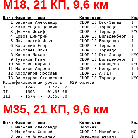
М18, 21 КП, 9,6 км
№п/п Фамилия, имя              Коллектив            Кв

   1 Баранов Александр         СШОР 18 Юго-Запад    I 
   2 Каталенцев Даниил         СШОР 18 Торнадо      КМС
   3 Джамил Иосиф              СШОР 18 Торнадо      КМС
   4 Ершов Дмитрий             СШОР 18 Вильденберг  I  
   5 Янишевский Илья           СШОР 18 Богданка     I  
   6 Кораблин Егор             СШОР 18 Торнадо      I  
   7 Николаев Илья             СШОР 18 Торнадо      I  
   8 Козлов Макар              СШОР 18 Юго-Запад    КМС
   9 Тузиков Иван              СШОР 18 Вильденберг  I  
  10 Бунегин Кирилл            СШОР 18 Канищева     КМС
  11 Новиков Андрей            СШОР 18 Богданка     III
  12 Косолапов Ярослав         СШОР 18 АТЛЕТ        I  
  13 Винокуров Станислав       СШОР 18 Торнадо      КМС
Квалификационный уровень - 620 баллов

I      - 124%  -  01:27:32

II     - 139%  -  01:38:08

М35, 21 КП, 9,6 км
№п/п Фамилия, имя              Коллектив            Кв

   1 Марусев Александр         Воронеж                
   2 Макейчик Сергей           СШОР 18 Макейчик     МС 
   3 Баутин Александр          Звёздный десант      I  