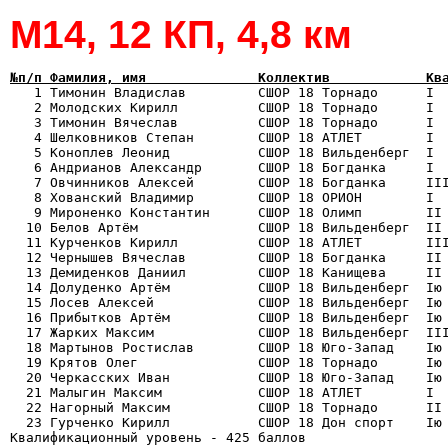
М14, 12 КП, 4,8 км
№п/п Фамилия, имя              Коллектив            Кв

   1 Тимонин Владислав         СШОР 18 Торнадо      I 
   2 Молодских Кирилл          СШОР 18 Торнадо      I  
   3 Тимонин Вячеслав          СШОР 18 Торнадо      I  
   4 Шелковников Степан        СШОР 18 АТЛЕТ        I  
   5 Коноплев Леонид           СШОР 18 Вильденберг  I  
   6 Андрианов Александр       СШОР 18 Богданка     I  
   7 Овчинников Алексей        СШОР 18 Богданка     III
   8 Хованский Владимир        СШОР 18 ОРИОН        I  
   9 Мироненко Константин      СШОР 18 Олимп        II 
  10 Белов Артём               СШОР 18 Вильденберг  II 
  11 Курченков Кирилл          СШОР 18 АТЛЕТ        III
  12 Чернышев Вячеслав         СШОР 18 Богданка     II 
  13 Демиденков Даниил         СШОР 18 Канищева     II 
  14 Долуденко Артём           СШОР 18 Вильденберг  Iю 
  15 Лосев Алексей             СШОР 18 Вильденберг  Iю 
  16 Прибытков Артём           СШОР 18 Вильденберг  Iю 
  17 Жарких Максим             СШОР 18 Вильденберг  III
  18 Мартынов Ростислав        СШОР 18 Юго-Запад    Iю 
  19 Крятов Олег               СШОР 18 Торнадо      Iю 
  20 Черкасских Иван           СШОР 18 Юго-Запад    Iю 
  21 Малыгин Максим            СШОР 18 АТЛЕТ        I  
  22 Нагорный Максим           СШОР 18 Торнадо      II 
  23 Гурченко Кирилл           СШОР 18 Дон спорт    Iю 
Квалификационный уровень - 425 баллов
