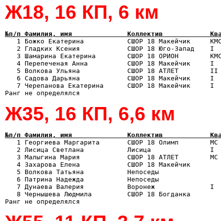
Ж18, 16 КП, 6 км
№п/п Фамилия, имя              Коллектив            Кв

   1 Божко Екатерина           СШОР 18 Макейчик     КМ
   2 Гладких Ксения            СШОР 18 Юго-Запад    I  
   3 Шамарина Екатерина        СШОР 18 ОРИОН        КМС
   4 Перепеченая Анна          СШОР 18 Макейчик     I  
   5 Волкова Ульяна            СШОР 18 АТЛЕТ        II 
   6 Садова Дарьяна            СШОР 18 Макейчик     I  
   7 Черепанова Екатерина      СШОР 18 Макейчик     I  
Ж35, 16 КП, 6,6 км
№п/п Фамилия, имя              Коллектив            Кв

   1 Георгиева Маргарита       СШОР 18 Олимп        МС
   2 Лисица Светлана           Лисица               I  
   3 Малыгина Мария            СШОР 18 АТЛЕТ        МС 
   4 Захарова Елена            СШОР 18 Макейчик        
   5 Волкова Татьяна           Непоседы                
   6 Патрина Надежда           Непоседы                
   7 Дунаева Валерия           Воронеж              I  
   8 Чернышева Людмила         СШОР 18 Богданка        