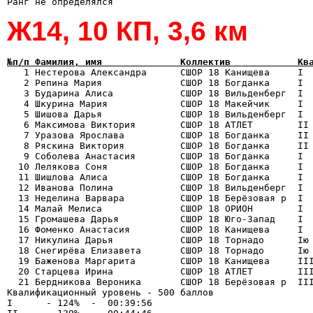
Ж14, 10 КП, 3,6 км
№п/п Фамилия, имя              Коллектив            Кв

   1 Нестерова Александра      СШОР 18 Канищева     I 
   2 Репина Мария              СШОР 18 Богданка     I  
   3 Бударина Алиса            СШОР 18 Вильденберг  I  
   4 Шкурина Мария             СШОР 18 Макейчик     I  
   5 Шишова Дарья              СШОР 18 Вильденберг  I  
   6 Максимова Виктория        СШОР 18 АТЛЕТ        II 
   7 Уразова Ярослава          СШОР 18 Богданка     II 
   8 Ряскина Виктория          СШОР 18 Богданка     II 
   9 Соболева Анастасия        СШОР 18 Богданка     I  
  10 Лелякова Соня             СШОР 18 Богданка     I  
  11 Шишлова Алиса             СШОР 18 Богданка     I  
  12 Иванова Полина            СШОР 18 Вильденберг  I  
  13 Неделина Варвара          СШОР 18 Берёзовая р  I  
  14 Малай Мелиса              СШОР 18 ОРИОН        I  
  15 Громашева Дарья           СШОР 18 Юго-Запад    I  
  16 Фоменко Анастасия         СШОР 18 Канищева     I  
  17 Никулина Дарья            СШОР 18 Торнадо      Iю 
  18 Снегирёва Елизавета       СШОР 18 Торнадо      Iю 
  19 Баженова Маргарита        СШОР 18 Канищева     III
  20 Старцева Ирина            СШОР 18 АТЛЕТ        III
  21 Бердникова Вероника       СШОР 18 Берёзовая р  III
Квалификационный уровень - 500 баллов

I      - 124%  -  00:39:56
