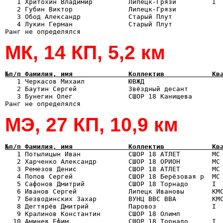

   1 Хритохин Владимир         Липецк-Грязи         I 
   2 Губин Виктор              Липецк-Грязи            
   3 Обод Александр            Старый Плут             
   4 Лукин Герман              Старый Плут             
МК, 14 КП, 5,2 км
№п/п Фамилия, имя              Коллектив            Кв

   1 Черкасов Михаил           ЮВЖД                   
   2 Баутин Сергей             Звёздный десант         
   3 Бунегин Олег              СШОР 18 Канищева        
МЭ, 27 КП, 10,9 км
№п/п Фамилия, имя              Коллектив            Кв

   1 Потылицын Иван            СШОР 18 АТЛЕТ        МС
   2 Харченко Александр        СШОР 18 ОРИОН        МС 
   3 Ремезов Денис             СШОР 18 АТЛЕТ        МС 
   4 Попов Сергей              СШОР 18 Берёзовая р  МС 
   5 Сафонов Дмитрий           СШОР 18 Торнадо      I  
   6 Иванов Сергей             Липецк Ивановы       КМС
   7 Безводинских Захар        ВУНЦ ВВС ВВА         КМС
   8 Дегтярёв Дмитрий          Паровоз              I  
   9 Кралинов Константин       СШОР 18 Олимп           
  10 Аминев Ефим               СШОР 18 Торнадо      I  