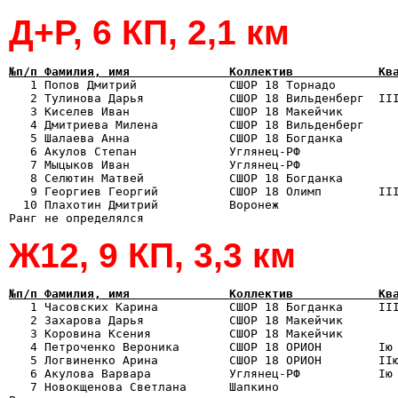
Д+Р, 6 КП, 2,1 км
№п/п Фамилия, имя              Коллектив            Кв

   1 Попов Дмитрий             СШОР 18 Торнадо        
   2 Тулинова Дарья            СШОР 18 Вильденберг  III
   3 Киселев Иван              СШОР 18 Макейчик        
   4 Дмитриева Милена          СШОР 18 Вильденберг     
   5 Шалаева Анна              СШОР 18 Богданка        
   6 Акулов Степан             Углянец-РФ              
   7 Мыцыков Иван              Углянец-РФ              
   8 Селютин Матвей            СШОР 18 Богданка        
   9 Георгиев Георгий          СШОР 18 Олимп        III
  10 Плахотин Дмитрий          Воронеж                 
Ж12, 9 КП, 3,3 км
№п/п Фамилия, имя              Коллектив            Кв

   1 Часовских Карина          СШОР 18 Богданка     II
   2 Захарова Дарья            СШОР 18 Макейчик        
   3 Коровина Ксения           СШОР 18 Макейчик        
   4 Петроченко Вероника       СШОР 18 ОРИОН        Iю 
   5 Логвиненко Арина          СШОР 18 ОРИОН        IIю
   6 Акулова Варвара           Углянец-РФ           Iю 
   7 Новокщенова Светлана      Шапкино                 