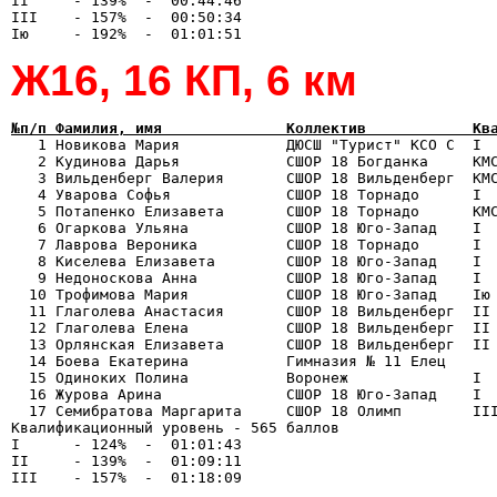
II     - 139%  -  00:44:46

III    - 157%  -  00:50:34

Ж16, 16 КП, 6 км
№п/п Фамилия, имя              Коллектив            Кв

   1 Новикова Мария            ДЮСШ "Турист" КСО С  I 
   2 Кудинова Дарья            СШОР 18 Богданка     КМС
   3 Вильденберг Валерия       СШОР 18 Вильденберг  КМС
   4 Уварова Софья             СШОР 18 Торнадо      I  
   5 Потапенко Елизавета       СШОР 18 Торнадо      КМС
   6 Огаркова Ульяна           СШОР 18 Юго-Запад    I  
   7 Лаврова Вероника          СШОР 18 Торнадо      I  
   8 Киселева Елизавета        СШОР 18 Юго-Запад    I  
   9 Недоноскова Анна          СШОР 18 Юго-Запад    I  
  10 Трофимова Мария           СШОР 18 Юго-Запад    Iю 
  11 Глаголева Анастасия       СШОР 18 Вильденберг  II 
  12 Глаголева Елена           СШОР 18 Вильденберг  II 
  13 Орлянская Елизавета       СШОР 18 Вильденберг  II 
  14 Боева Екатерина           Гимназия № 11 Елец      
  15 Одиноких Полина           Воронеж              I  
  16 Журова Арина              СШОР 18 Юго-Запад    I  
  17 Семибратова Маргарита     СШОР 18 Олимп        III
Квалификационный уровень - 565 баллов

I      - 124%  -  01:01:43

II     - 139%  -  01:09:11
