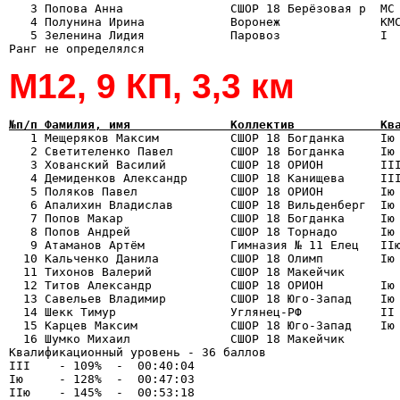
   3 Попова Анна               СШОР 18 Берёзовая р  МС 
   4 Полунина Ирина            Воронеж              КМС
   5 Зеленина Лидия            Паровоз              I  
М12, 9 КП, 3,3 км
№п/п Фамилия, имя              Коллектив            Кв

   1 Мещеряков Максим          СШОР 18 Богданка     Iю
   2 Светителенко Павел        СШОР 18 Богданка     Iю 
   3 Хованский Василий         СШОР 18 ОРИОН        III
   4 Демиденков Александр      СШОР 18 Канищева     III
   5 Поляков Павел             СШОР 18 ОРИОН        Iю 
   6 Апалихин Владислав        СШОР 18 Вильденберг  Iю 
   7 Попов Макар               СШОР 18 Богданка     Iю 
   8 Попов Андрей              СШОР 18 Торнадо      Iю 
   9 Атаманов Артём            Гимназия № 11 Елец   IIю
  10 Кальченко Данила          СШОР 18 Олимп        Iю 
  11 Тихонов Валерий           СШОР 18 Макейчик        
  12 Титов Александр           СШОР 18 ОРИОН        Iю 
  13 Савельев Владимир         СШОР 18 Юго-Запад    Iю 
  14 Шекк Тимур                Углянец-РФ           II 
  15 Карцев Максим             СШОР 18 Юго-Запад    Iю 
  16 Шумко Михаил              СШОР 18 Макейчик        
Квалификационный уровень - 36 баллов

III    - 109%  -  00:40:04

Iю     - 128%  -  00:47:03
