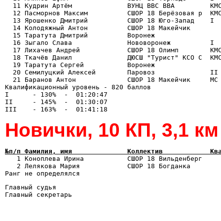
  11 Кудрин Артём              ВУНЦ ВВС ВВА         КМС
  12 Пасморнов Максим          СШОР 18 Берёзовая р  КМС
  13 Ярошенко Дмитрий          СШОР 18 Юго-Запад    I  
  14 Колодяжный Антон          СШОР 18 Макейчик        
  15 Таратута Дмитрий          Воронеж                 
  16 Зыгало Слава              Нововоронеж          I  
  17 Лихачев Андрей            СШОР 18 Олимп        КМС
  18 Ткачёв Данил              ДЮСШ "Турист" КСО С  КМС
  19 Таратута Сергей           Воронеж                 
  20 Семилуцкий Алексей        Паровоз              II 
  21 Баранов Антон             СШОР 18 Макейчик     МС 
Квалификационный уровень - 820 баллов

I      - 130%  -  01:20:47

II     - 145%  -  01:30:07

Новички, 10 КП, 3,1 км
№п/п Фамилия, имя              Коллектив            Кв

   1 Коноплева Ирина           СШОР 18 Вильденберг    
   2 Лелякова Мария            СШОР 18 Богданка        
Главный судья                                   

Главный секретарь                               