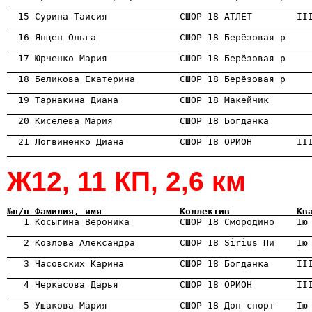
                                                      
                                                      
                                                      
                                                      
                                                      
                                                      
                                                      
                                                      
Ж12, 11 КП, 2,6 км
№п/п Фамилия, имя              Коллектив            Кв
                                                      
                                                      
                                                      
                                                      