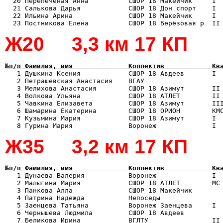
  20 Перепеченая Анна          СШОР 18 Макейчик     I  
  21 Салькова Дарья            СШОР 18 Дон спорт    I  
  22 Ильина Арина              СШОР 18 Макейчик     I  
Ж20 3,3 км 17 КП
№п/п Фамилия, имя              Коллектив            Кв

   1 Душкина Ксения            СШОР 18 Авдеев       I 
   2 Петрашевская Анастасия    ВГАУ                    
   3 Мелихова Анастасия        СШОР 18 Азимут       II 
   4 Волкова Ульяна            СШОР 18 АТЛЕТ        II 
   5 Чавкина Елизавета         СШОР 18 Азимут       III
   6 Шамарина Екатерина        СШОР 18 ОРИОН        КМС
   7 Кузьмина Мария            СШОР 18 Азимут       I  
Ж35 3,2 км 17 КП
№п/п Фамилия, имя              Коллектив            Кв

   1 Дунаева Валерия           Воронеж              I 
   2 Малыгина Мария            СШОР 18 АТЛЕТ        МС 
   3 Панкова Алла              СШОР 18 Макейчик        
   4 Патрина Надежда           Непоседы                
   5 Заенцева Татьяна          Воронеж Заенцева     I  
   6 Чернышева Людмила         СШОР 18 Авдеев          
   7 Беликова Ирина            ВГЛТУ                II 