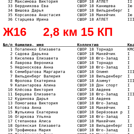
  32 Максимова Виктория        СШОР 18 АТЛЕТ        II 
  33 Бердникова Ева            СШОР 18 Канищева     Iю 
  34 Шишова Дарья              СШОР 18 Вильденберг  I  
  35 Корсакова Анастасия       СШОР 18 Макейчик     Iю 
Ж16 2,8 км 15 КП
№п/п Фамилия, имя              Коллектив            Кв

   1 Потапенко Елизавета       СШОР 18 Торнадо      КМ
   2 Садова Дарьяна            СШОР 18 Макейчик     I  
   3 Киселева Елизавета        СШОР 18 Юго-Запад    I  
   4 Лаврова Вероника          СШОР 18 Торнадо      I  
   5 Недоноскова Анна          СШОР 18 Юго-Запад    I  
   6 Семибратова Маргарита     СШОР 18 Олимп        III
   7 Вильденберг Валерия       СШОР 18 Вильденберг  I  
   8 Фролова Екатерина         СШОР 18 Азимут       III
   9 Калантарова Алина         СШОР 18 Дон спорт    I  
  10 Клёсова Виктория          СШОР 18 Авдеев       I  
  11 Берцева Елизавета         СШОР 18 Юго-Запад    III
  12 Кудинова Дарья            СШОР 18 Авдеев       I  
  13 Помогаева Виктория        СШОР 18 Юго-Запад       
  14 Котова Анна               СШОР 18 Макейчик     I  
  15 Жулькина Екатерина        СШОР 18 Берёзовая р  I  
  16 Огаркова Ульяна           СШОР 18 Юго-Запад    I  
  17 Степанова Алиса           СШОР 18 Макейчик     I  
  18 Орлянская Елизавета       СШОР 18 Вильденберг  II 
  19 Трофимова Мария           СШОР 18 Юго-Запад    I  