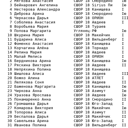
   2 Мягкова Анастасия         СШОР 18 Смородино    Iю 
   3 Бейнарович Ангелина       СШОР 18 Sirius Пи    Iю 
   4 Нестерова Александра      СШОР 18 Канищева     I  
   5 Диброва Арина             СШОР 18 Смородино    Iю 
   6 Черкасова Дарья           СШОР 18 ОРИОН        III
   7 Соболева Анастасия        СШОР 18 Авдеев       I  
   8 Воробьева Мария           СШОР 18 Тураев          
   9 Попова Маргарита          Углянец-РФ           Iю 
  10 Шкурина Мария             СШОР 18 Макейчик     I  
  11 Бударина Алиса            СШОР 18 Вильденберг  I  
  12 Фоменко Анастасия         СШОР 18 Канищева     I  
  13 Корчагина Алёна           СШОР 18 Торнадо      I  
  14 Репина Мария              СШОР 18 Авдеев       I  
  15 Малай Мелиса              СШОР 18 ОРИОН        I  
  16 Бердникова Арина          СШОР 18 Канищева     Iю 
  17 Ряскина Виктория          СШОР 18 Авдеев       II 
  18 Непряхина Полина          СШОР 18 Канищева        
  19 Шишлова Алиса             СШОР 18 Авдеев       III
  20 Божко Алина               СШОР 18 АТЛЕТ        I  
  21 Лелякова Соня             СШОР 18 Авдеев       II 
  22 Баженова Маргарита        СШОР 18 Канищева     Iю 
  23 Чиркова Анна              СШОР 18 Азимут       Iю 
  24 Уразова Ярослава          СШОР 18 Авдеев       Iю 
  25 Понамаренко Анна          СШОР 18 Смородино    II 
  26 Громашева Дарья           СШОР 18 Юго-Запад    I  
  27 Комарова Виктория         СШОР 18 Макейчик     Iю 
  28 Топорова Алиса            СШОР 18 Азимут       II 
  29 Беспалова Дарья           СШОР 18 Макейчик     II 
  30 Савельева Арина           СШОР 18 Юго-Запад    I  
  31 Иванова Полина            СШОР 18 Вильденберг  II 