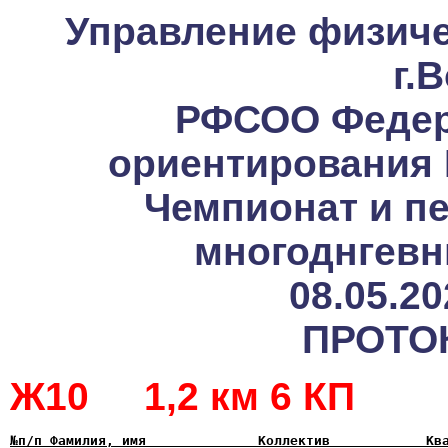
Управление физиче
г.
РФСОО Федер
ориентирования 
Чемпионат и пе
многоднгевн
08.05.2
ПРОТО
Ж10 1,2 км 6 КП
№п/п Фамилия, имя              Коллектив            Кв