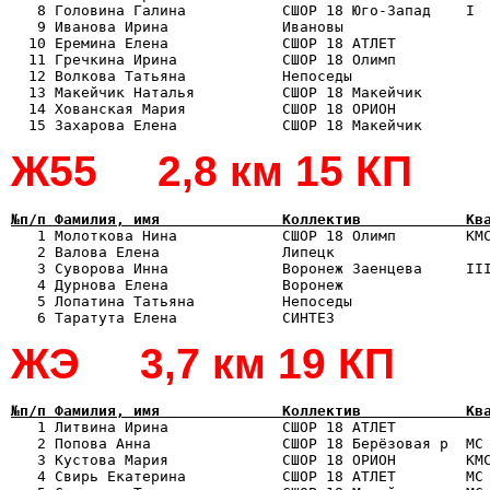
   8 Головина Галина           СШОР 18 Юго-Запад    I  
   9 Иванова Ирина             Ивановы                 
  10 Еремина Елена             СШОР 18 АТЛЕТ           
  11 Гречкина Ирина            СШОР 18 Олимп           
  12 Волкова Татьяна           Непоседы                
  13 Макейчик Наталья          СШОР 18 Макейчик        
  14 Хованская Мария           СШОР 18 ОРИОН           
Ж55 2,8 км 15 КП
№п/п Фамилия, имя              Коллектив            Кв

   1 Молоткова Нина            СШОР 18 Олимп        КМ
   2 Валова Елена              Липецк                  
   3 Суворова Инна             Воронеж Заенцева     III
   4 Дурнова Елена             Воронеж                 
   5 Лопатина Татьяна          Непоседы                
ЖЭ 3,7 км 19 КП
№п/п Фамилия, имя              Коллектив            Кв

   1 Литвина Ирина             СШОР 18 АТЛЕТ          
   2 Попова Анна               СШОР 18 Берёзовая р  МС 
   3 Кустова Мария             СШОР 18 ОРИОН        КМС
   4 Свирь Екатерина           СШОР 18 АТЛЕТ        МС 