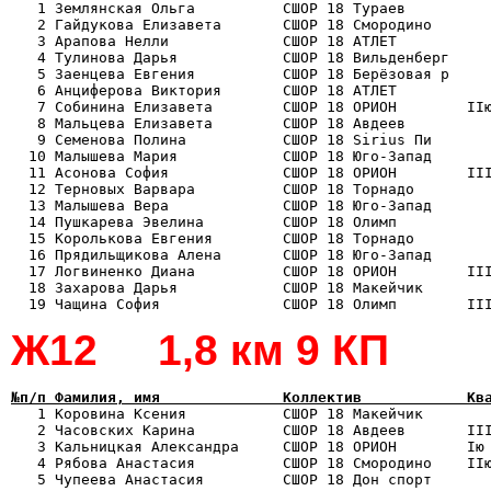

   1 Землянская Ольга          СШОР 18 Тураев         
   2 Гайдукова Елизавета       СШОР 18 Смородино       
   3 Арапова Нелли             СШОР 18 АТЛЕТ           
   4 Тулинова Дарья            СШОР 18 Вильденберг     
   5 Заенцева Евгения          СШОР 18 Берёзовая р     
   6 Анциферова Виктория       СШОР 18 АТЛЕТ           
   7 Собинина Елизавета        СШОР 18 ОРИОН        IIю
   8 Мальцева Елизавета        СШОР 18 Авдеев          
   9 Семенова Полина           СШОР 18 Sirius Пи       
  10 Малышева Мария            СШОР 18 Юго-Запад       
  11 Асонова София             СШОР 18 ОРИОН        III
  12 Терновых Варвара          СШОР 18 Торнадо         
  13 Малышева Вера             СШОР 18 Юго-Запад       
  14 Пушкарева Эвелина         СШОР 18 Олимп           
  15 Королькова Евгения        СШОР 18 Торнадо         
  16 Прядильщикова Алена       СШОР 18 Юго-Запад       
  17 Логвиненко Диана          СШОР 18 ОРИОН        III
  18 Захарова Дарья            СШОР 18 Макейчик        
Ж12 1,8 км 9 КП
№п/п Фамилия, имя              Коллектив            Кв

   1 Коровина Ксения           СШОР 18 Макейчик       
   2 Часовских Карина          СШОР 18 Авдеев       III
   3 Кальницкая Александра     СШОР 18 ОРИОН        Iю 
   4 Рябова Анастасия          СШОР 18 Смородино    IIю
   5 Чупеева Анастасия         СШОР 18 Дон спорт       