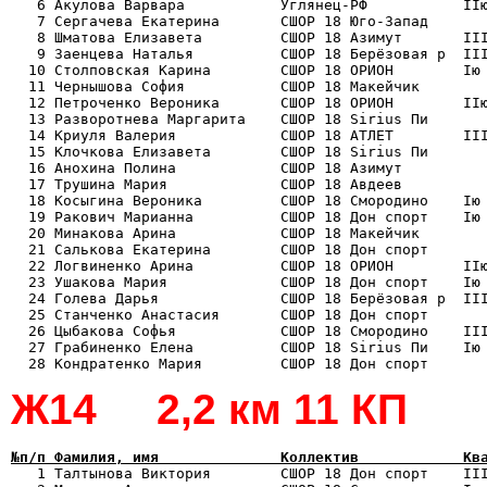
   6 Акулова Варвара           Углянец-РФ           IIю
   7 Сергачева Екатерина       СШОР 18 Юго-Запад       
   8 Шматова Елизавета         СШОР 18 Азимут       III
   9 Заенцева Наталья          СШОР 18 Берёзовая р  III
  10 Столповская Карина        СШОР 18 ОРИОН        Iю 
  11 Чернышова София           СШОР 18 Макейчик        
  12 Петроченко Вероника       СШОР 18 ОРИОН        IIю
  13 Разворотнева Маргарита    СШОР 18 Sirius Пи       
  14 Криуля Валерия            СШОР 18 АТЛЕТ        III
  15 Клочкова Елизавета        СШОР 18 Sirius Пи       
  16 Анохина Полина            СШОР 18 Азимут          
  17 Трушина Мария             СШОР 18 Авдеев          
  18 Косыгина Вероника         СШОР 18 Смородино    Iю 
  19 Ракович Марианна          СШОР 18 Дон спорт    Iю 
  20 Минакова Арина            СШОР 18 Макейчик        
  21 Салькова Екатерина        СШОР 18 Дон спорт       
  22 Логвиненко Арина          СШОР 18 ОРИОН        IIю
  23 Ушакова Мария             СШОР 18 Дон спорт    Iю 
  24 Голева Дарья              СШОР 18 Берёзовая р  III
  25 Станченко Анастасия       СШОР 18 Дон спорт       
  26 Цыбакова Софья            СШОР 18 Смородино    III
  27 Грабиненко Елена          СШОР 18 Sirius Пи    Iю 
Ж14 2,2 км 11 КП
№п/п Фамилия, имя              Коллектив            Кв

   1 Талтынова Виктория        СШОР 18 Дон спорт    II