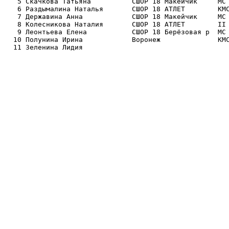
   5 Скачкова Татьяна          СШОР 18 Макейчик     МС 
   6 Раздымалина Наталья       СШОР 18 АТЛЕТ        КМС
   7 Державина Анна            СШОР 18 Макейчик     МС 
   8 Колесникова Наталия       СШОР 18 АТЛЕТ        II 
   9 Леонтьева Елена           СШОР 18 Берёзовая р  МС 
  10 Полунина Ирина            Воронеж              КМС
  11 Зеленина Лидия            