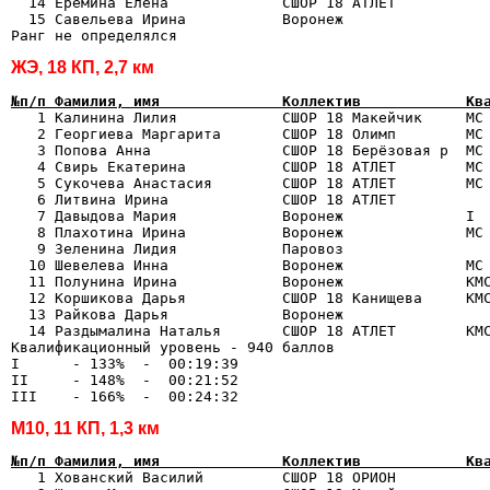
  14 Еремина Елена             СШОР 18 АТЛЕТ           
  15 Савельева Ирина           Воронеж                 
ЖЭ, 18 КП, 2,7 км
№п/п Фамилия, имя              Коллектив            Кв

   1 Калинина Лилия            СШОР 18 Макейчик     МС
   2 Георгиева Маргарита       СШОР 18 Олимп        МС 
   3 Попова Анна               СШОР 18 Берёзовая р  МС 
   4 Свирь Екатерина           СШОР 18 АТЛЕТ        МС 
   5 Сукочева Анастасия        СШОР 18 АТЛЕТ        МС 
   6 Литвина Ирина             СШОР 18 АТЛЕТ           
   7 Давыдова Мария            Воронеж              I  
   8 Плахотина Ирина           Воронеж              МС 
   9 Зеленина Лидия            Паровоз                 
  10 Шевелева Инна             Воронеж              МС 
  11 Полунина Ирина            Воронеж              КМС
  12 Коршикова Дарья           СШОР 18 Канищева     КМС
  13 Райкова Дарья             Воронеж                 
  14 Раздымалина Наталья       СШОР 18 АТЛЕТ        КМС
Квалификационный уровень - 940 баллов

I      - 133%  -  00:19:39

II     - 148%  -  00:21:52

М10, 11 КП, 1,3 км
№п/п Фамилия, имя              Коллектив            Кв

   1 Хованский Василий         СШОР 18 ОРИОН           