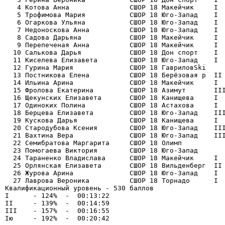
   4 Котова Анна               СШОР 18 Макейчик     I  
   5 Трофимова Мария           СШОР 18 Юго-Запад    I  
   6 Огаркова Ульяна           СШОР 18 Юго-Запад    I  
   7 Недоноскова Анна          СШОР 18 Юго-Запад    I  
   8 Садова Дарьяна            СШОР 18 Макейчик     I  
   9 Перепеченая Анна          СШОР 18 Макейчик     I  
  10 Салькова Дарья            СШОР 18 Дон спорт    I  
  11 Киселева Елизавета        СШОР 18 Юго-Запад    I  
  12 Гурина Мария              СШОР 18 ГавриловSki     
  13 Постникова Елена          СШОР 18 Берёзовая р  II 
  14 Ильина Арина              СШОР 18 Макейчик     I  
  15 Фролова Екатерина         СШОР 18 Азимут       III
  16 Щекунских Елизавета       СШОР 18 Канищева     I  
  17 Одиноких Полина           СШОР 18 Астахова     I  
  18 Берцева Елизавета         СШОР 18 Юго-Запад    III
  19 Кускова Дарья             СШОР 18 Канищева     I  
  20 Стародубова Ксения        СШОР 18 Юго-Запад    III
  21 Вахтина Вера              СШОР 18 Юго-Запад    III
  22 Семибратова Маргарита     СШОР 18 Олимп           
  23 Помогаева Виктория        СШОР 18 Юго-Запад       
  24 Тараненко Владислава      СШОР 18 Макейчик     I  
  25 Орлянская Елизавета       СШОР 18 Вильденберг  II 
  26 Журова Арина              СШОР 18 Юго-Запад    I  
  27 Лаврова Вероника          СШОР 18 Торнадо      I  
Квалификационный уровень - 530 баллов

I      - 124%  -  00:13:22

II     - 139%  -  00:14:59

III    - 157%  -  00:16:55
