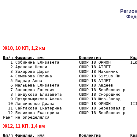
Регио
Фед
Ж10, 10 КП, 1,2 км
№п/п Фамилия, имя              Коллектив            Кв

   1 Собинина Елизавета        СШОР 18 ОРИОН        IIю
   2 Арапова Нелли             СШОР 18 АТЛЕТ           
   3 Захарова Дарья            СШОР 18 Макейчик        
   4 Семенова Полина           СШОР 18 Sirius Пи       
   5 Боднар Анна               СШОР 18 АТЛЕТ           
   6 Мальцева Елизавета        СШОР 18 Авдеев          
   7 Заенцева Евгения          СШОР 18 Берёзовая р     
   8 Гайдукова Елизавета       СШОР 18 Смородино       
   9 Прядильщикова Алена       СШОР 18 Юго-Запад       
  10 Логвиненко Диана          СШОР 18 ОРИОН        III
  11 Сайгакова Екатерина       СШОР 18 Берёзовая р     
  12 Беликова Екатерина        СШОР 18 Берёзовая р     
Ж12, 11 КП, 1,4 км
№п/п Фамилия, имя              Коллектив            Кв