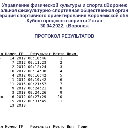
Управление физической культуры и спорта г.Воронеж
нальная физкультурно-спортивная общественная орга
ерация спортивного ориентирования Воронежской обл
Кубок городского спринта 2 этап
30.04.2022, г.Воронеж
ПРОТОКОЛ РЕЗУЛЬТАТОВ
ал Номер ГР   Результат Место Прим 
    14 2012 00:10:46      1 

     7 2012 00:11:23      2 

     2 2012 00:12:24      3 

    10 2012 00:14:38      4 

     4 2012 00:16:42      5 

     1 2012 00:19:42      6 

    11 2015 00:21:57      7 

     9 2012 00:24:21      8 

     3 2013 00:24:26      9 

ю    6 2012 00:27:29     10 

    15 2012 00:31:45     11 

    13 2013                

ал Номер ГР   Результат Место Вып  Прим 