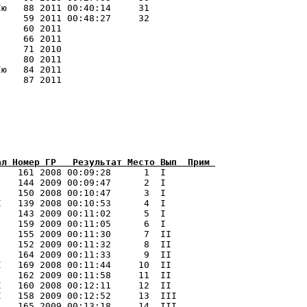
ю   88 2011 00:40:14     31 

    59 2011 00:48:27     32 

    60 2011                     

    66 2011                     

    71 2010                     

    80 2011                     

ю   84 2011                     

    87 2011                     

ал Номер ГР   Результат Место Вып  Прим 
    161 2008 00:09:28      1  I   

   144 2009 00:09:47      2  I   

   150 2008 00:10:47      3  I   

   139 2008 00:10:53      4  I   

   143 2009 00:11:02      5  I   

   159 2009 00:11:05      6  I   

   155 2009 00:11:30      7  II  

   152 2009 00:11:32      8  II  

   164 2009 00:11:33      9  II  

   169 2008 00:11:44     10  II  

   162 2009 00:11:58     11  II  

   160 2008 00:12:11     12  II  

   158 2009 00:12:52     13  III 

   165 2009 00:13:18     14  III 
