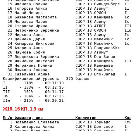
  15 Иванова Полина            СШОР 18 Вильденберг  II 
  16 Топорова Алиса            СШОР 18 Азимут       II 
  17 Малай Мелиса              СШОР 18 ОРИОН        I  
  18 Баженова Маргарита        СШОР 18 Канищева     Iю 
  19 Мелихова Мария            СШОР 18 Азимут       Iю 
  20 Старцева Ирина            СШОР 18 АТЛЕТ        III
  21 Петроченко Вероника       СШОР 18 ОРИОН        IIю
  22 Чиркова Анна              СШОР 18 Азимут       Iю 
  23 Дейнека Дарья             СШОР 18 Макейчик     Iю 
  24 Комарова Виктория         СШОР 18 Макейчик     Iю 
  25 Азарина Анна              СШОР 18 ГавриловSki     
  26 Наумова София             СШОР 18 Азимут          
  27 Бердникова Вероника       СШОР 18 Юго-Запад       
  28 Якименко Виктория         СШОР 18 Канищева     III
  29 Непряхина Полина          СШОР 18 Канищева        
  30 Языкова Эллина            СШОР 18 Макейчик        
  31 Савельева Арина           СШОР 18 Юго-Запад    I  
Квалификационный уровень - 375 баллов

I      - 118%  -  00:11:10

II     - 133%  -  00:12:35

III    - 151%  -  00:14:17

Iю     - 184%  -  00:17:25

Ж16, 16 КП, 1,9 км
№п/п Фамилия, имя              Коллектив            Кв

   1 Потапенко Елизавета       СШОР 18 Торнадо      КМ
   2 Калантарова Алина         СШОР 18 Дон спорт    I  
   3 Герина Вероника           СШОР 18 Дон спорт    I  