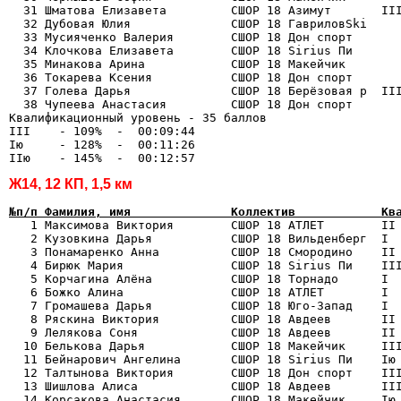
  31 Шматова Елизавета         СШОР 18 Азимут       III
  32 Дубовая Юлия              СШОР 18 ГавриловSki     
  33 Мусияченко Валерия        СШОР 18 Дон спорт       
  34 Клочкова Елизавета        СШОР 18 Sirius Пи       
  35 Минакова Арина            СШОР 18 Макейчик        
  36 Токарева Ксения           СШОР 18 Дон спорт       
  37 Голева Дарья              СШОР 18 Берёзовая р  III
  38 Чупеева Анастасия         СШОР 18 Дон спорт       
Квалификационный уровень - 35 баллов

III    - 109%  -  00:09:44

Iю     - 128%  -  00:11:26

Ж14, 12 КП, 1,5 км
№п/п Фамилия, имя              Коллектив            Кв

   1 Максимова Виктория        СШОР 18 АТЛЕТ        II
   2 Кузовкина Дарья           СШОР 18 Вильденберг  I  
   3 Понамаренко Анна          СШОР 18 Смородино    II 
   4 Бирюк Мария               СШОР 18 Sirius Пи    III
   5 Корчагина Алёна           СШОР 18 Торнадо      I  
   6 Божко Алина               СШОР 18 АТЛЕТ        I  
   7 Громашева Дарья           СШОР 18 Юго-Запад    I  
   8 Ряскина Виктория          СШОР 18 Авдеев       II 
   9 Лелякова Соня             СШОР 18 Авдеев       II 
  10 Белькова Дарья            СШОР 18 Макейчик     III
  11 Бейнарович Ангелина       СШОР 18 Sirius Пи    Iю 
  12 Талтынова Виктория        СШОР 18 Дон спорт    III
  13 Шишлова Алиса             СШОР 18 Авдеев       III
  14 Корсакова Анастасия       СШОР 18 Макейчик     Iю 