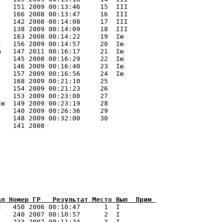
   151 2009 00:13:46     15  III 

   166 2008 00:13:47     16  III 

   142 2008 00:14:08     17  III 

   138 2009 00:14:09     18  III 

   163 2008 00:14:22     19  Iю  

   156 2009 00:14:57     20  Iю  

   147 2011 00:16:17     21  Iю  

   145 2008 00:16:29     22  Iю  

   146 2009 00:16:40     23  Iю  

   157 2009 00:16:56     24  Iю  

   168 2009 00:21:10     25 

   154 2009 00:21:23     26 

   153 2009 00:23:08     27 

ю  149 2009 00:23:19     28 

   140 2009 00:26:36     29 

   148 2009 00:32:00     30 

   141 2008                     

ал Номер ГР   Результат Место Вып  Прим 
С   450 2006 00:10:47      1  I   

   240 2007 00:10:57      2  I   

   233 2007 00:11:34      3  I   
