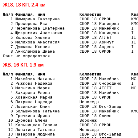
Ж18, 18 КП, 2,4 км
№п/п Фамилия, имя              Коллектив            Кв

   1 Шамарина Екатерина        СШОР 18 ОРИОН        КМС
   2 Прохорова Ева             СШОР 18 Канищева     КМС
   3 Черепанова Екатерина      СШОР 18 Макейчик     I  
   4 Щекунских Анастасия       СШОР 18 Канищева     I  
   5 Волкова Ульяна            СШОР 18 АТЛЕТ        II 
   6 Мелихова Анастасия        СШОР 18 Азимут       II 
   7 Душкина Ксения            СШОР 18 Авдеев       I  
   8 Ажисламова Диана          СШОР 18 ОРИОН        I  
ЖВ, 16 КП, 1,9 км
№п/п Фамилия, имя              Коллектив            Кв

   1 Макейчик Наталья          СШОР 18 Макейчик     МС 
   2 Рыжкова Надежда           СШОР 18 Смородино    I  
   3 Малыгина Мария            СШОР 18 АТЛЕТ        МС 
   4 Захарова Елена            СШОР 18 Макейчик        
   5 Хованская Мария           СШОР 18 ОРИОН           
   6 Патрина Надежда           Непоседы                
   7 Лозинская Юлия            СШОР 18 Юго-Запад       
   8 Большунова Татьяна        СШОР 18 Макейчик     КМС
   9 Гречкина Ирина            СШОР 18 Олимп           
  10 Дурнова Елена             Воронеж                 
  11 Кальницкая Галина         СШОР 18 ОРИОН           
  12 Лопатина Татьяна          Непоседы                
  13 Назарова Людмила          СШОР 18 Юго-Запад       