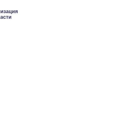
низация
асти