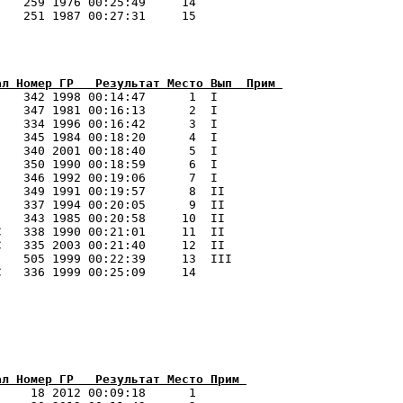
   259 1976 00:25:49     14 

   251 1987 00:27:31     15 

ал Номер ГР   Результат Место Вып  Прим 
    342 1998 00:14:47      1  I   

   347 1981 00:16:13      2  I   

   334 1996 00:16:42      3  I   

   345 1984 00:18:20      4  I   

   340 2001 00:18:40      5  I   

   350 1990 00:18:59      6  I   

   346 1992 00:19:06      7  I   

   349 1991 00:19:57      8  II  

   337 1994 00:20:05      9  II  

   343 1985 00:20:58     10  II  

   338 1990 00:21:01     11  II  

   335 2003 00:21:40     12  II  

   505 1999 00:22:39     13  III 

   336 1999 00:25:09     14 

ал Номер ГР   Результат Место Прим 
    18 2012 00:09:18      1 
