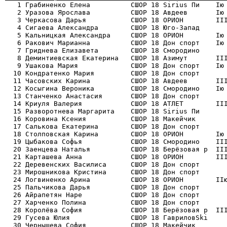

   1 Грабиненко Елена          СШОР 18 Sirius Пи    Iю
   2 Уразова Ярослава          СШОР 18 Авдеев       Iю 
   3 Черкасова Дарья           СШОР 18 ОРИОН        III
   4 Сигаева Александра        СШОР 18 Юго-Запад       
   5 Кальницкая Александра     СШОР 18 ОРИОН        Iю 
   6 Ракович Марианна          СШОР 18 Дон спорт    Iю 
   7 Гриднева Елизавета        СШОР 18 Смородино       
   8 Деминтиевская Екатерина   СШОР 18 Азимут       III
   9 Ушакова Мария             СШОР 18 Дон спорт    Iю 
  10 Кондратенко Мария         СШОР 18 Дон спорт       
  11 Часовских Карина          СШОР 18 Авдеев       III
  12 Косыгина Вероника         СШОР 18 Смородино    Iю 
  13 Станченко Анастасия       СШОР 18 Дон спорт       
  14 Криуля Валерия            СШОР 18 АТЛЕТ        III
  15 Разворотнева Маргарита    СШОР 18 Sirius Пи       
  16 Коровина Ксения           СШОР 18 Макейчик        
  17 Салькова Екатерина        СШОР 18 Дон спорт       
  18 Столповская Карина        СШОР 18 ОРИОН        Iю 
  19 Цыбакова Софья            СШОР 18 Смородино    III
  20 Заенцева Наталья          СШОР 18 Берёзовая р  III
  21 Карташева Анна            СШОР 18 ОРИОН        III
  22 Деревенских Василиса      СШОР 18 Дон спорт       
  23 Мирошникова Кристина      СШОР 18 Дон спорт       
  24 Логвиненко Арина          СШОР 18 ОРИОН        IIю
  25 Пальчикова Дарья          СШОР 18 Дон спорт       
  26 Айрапетян Наре            СШОР 18 Дон спорт       
  27 Харченко Полина           СШОР 18 Дон спорт       
  28 Королёва София            СШОР 18 Берёзовая р  III
  29 Гусева Юлия               СШОР 18 ГавриловSki     
  30 Чернышева София           СШОР 18 Макейчик        