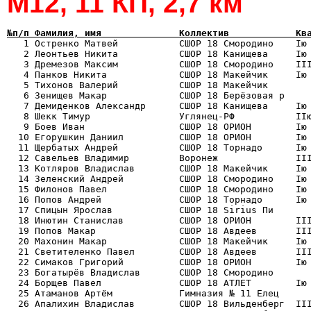
М12, 11 КП, 2,7 км
№п/п Фамилия, имя              Коллектив            Кв

   1 Остренко Матвей           СШОР 18 Смородино    Iю
   2 Леонтьев Никита           СШОР 18 Канищева     Iю 
   3 Дремезов Максим           СШОР 18 Смородино    III
   4 Панков Никита             СШОР 18 Макейчик     Iю 
   5 Тихонов Валерий           СШОР 18 Макейчик        
   6 Зенищев Макар             СШОР 18 Берёзовая р     
   7 Демиденков Александр      СШОР 18 Канищева     Iю 
   8 Шекк Тимур                Углянец-РФ           IIю
   9 Боев Иван                 СШОР 18 ОРИОН        Iю 
  10 Егорушкин Даниил          СШОР 18 ОРИОН        Iю 
  11 Щербатых Андрей           СШОР 18 Торнадо      Iю 
  12 Савельев Владимир         Воронеж              III
  13 Котляров Владислав        СШОР 18 Макейчик     Iю 
  14 Зеленский Андрей          СШОР 18 Смородино    Iю 
  15 Филонов Павел             СШОР 18 Смородино    Iю 
  16 Попов Андрей              СШОР 18 Торнадо      Iю 
  17 Спицын Ярослав            СШОР 18 Sirius Пи       
  18 Инютин Станислав          СШОР 18 ОРИОН        III
  19 Попов Макар               СШОР 18 Авдеев       III
  20 Махонин Макар             СШОР 18 Макейчик     Iю 
  21 Светителенко Павел        СШОР 18 Авдеев       III
  22 Симаков Григорий          СШОР 18 ОРИОН        Iю 
  23 Богатырёв Владислав       СШОР 18 Смородино       
  24 Борщев Павел              СШОР 18 АТЛЕТ        Iю 
  25 Атаманов Артём            Гимназия № 11 Елец      
  26 Апалихин Владислав        СШОР 18 Вильденберг  III