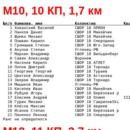
М10, 10 КП, 1,7 км
№п/п Фамилия, имя              Коллектив            Кв

   1 Хованский Василий         СШОР 18 ОРИОН          
   2 Панков Данил              СШОР 18 Макейчик        
   3 Шумко Михаил              СШОР 18 Макейчик        
   4 Пошвин Кирилл             СШОР 18 Смородино       
   5 Громашев Степан           СШОР 18 Юго-Запад       
   6 Акулов Степан             Углянец-РФ              
   7 Маркин Владимир           СШОР 18 Вильденберг     
   8 Савин Александр           Воронеж                 
   9 Насонов Кирилл            СШОР 18 АТЛЕТ           
  10 Попов Дмитрий             СШОР 18 Торнадо         
  11 Георгиев Георгий          СШОР 18 Тураев          
  12 Цветков Александр         СШОР 18 Астахова        
  13 Зверев Владимир           СШОР 18 Торнадо         
  14 Мыцыков Иван              Углянец-РФ              
  15 Киселев Иван              СШОР 18 Макейчик        
  16 Рубцов Игорь              СШОР 18 Берёзовая р     
  17 Елисеев Андрей            СШОР 18 Олимп        III
  18 Гурин Михаил              СШОР 18 ГавриловSki     
  19 Клёсов Максим             СШОР 18 Авдеев          
  20 Исанов Степан             СШОР 18 Берёзовая р     
  21 Паненко Леонид            СШОР 18 Смородино       