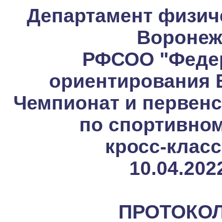
Департамент физиче
Воронеж
РФСОО "Федер
ориентирования 
Чемпионат и первенс
по спортивно
кросс-класс
10.04.2022
ПРОТОКОЛ