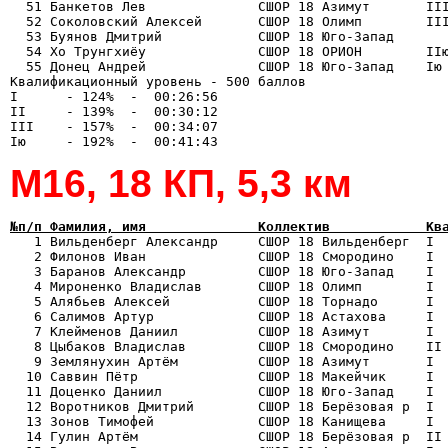
  51 Банкетов Лев              СШОР 18 Азимут       III
  52 Соколовский Алексей       СШОР 18 Олимп        III
  53 Буянов Дмитрий            СШОР 18 Юго-Запад       
  54 Хо Трунгхиёу              СШОР 18 ОРИОН        IIю
  55 Донец Андрей              СШОР 18 Юго-Запад    Iю 
Квалификационный уровень - 500 баллов

I      - 124%  -  00:26:56

II     - 139%  -  00:30:12

III    - 157%  -  00:34:07

М16, 18 КП, 5,3 км
№п/п Фамилия, имя              Коллектив            Кв

   1 Вильденберг Александр     СШОР 18 Вильденберг  I 
   2 Филонов Иван              СШОР 18 Смородино    I  
   3 Баранов Александр         СШОР 18 Юго-Запад    I  
   4 Мироненко Владислав       СШОР 18 Олимп        I  
   5 Алябьев Алексей           СШОР 18 Торнадо      I  
   6 Салимов Артур             СШОР 18 Астахова     I  
   7 Клейменов Даниил          СШОР 18 Азимут       I  
   8 Цыбаков Владислав         СШОР 18 Смородино    II 
   9 Землянухин Артём          СШОР 18 Азимут       I  
  10 Саввин Пётр               СШОР 18 Макейчик     I  
  11 Доценко Даниил            СШОР 18 Юго-Запад    I  
  12 Воротников Дмитрий        СШОР 18 Берёзовая р  I  
  13 Зонов Тимофей             СШОР 18 Канищева     I  
  14 Гулин Артём               СШОР 18 Берёзовая р  II 