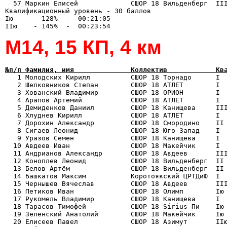
  57 Маркин Елисей             СШОР 18 Вильденберг  III
Квалификационный уровень - 30 баллов

Iю     - 128%  -  00:21:05

М14, 15 КП, 4 км
№п/п Фамилия, имя              Коллектив            Кв

   1 Молодских Кирилл          СШОР 18 Торнадо      I 
   2 Шелковников Степан        СШОР 18 АТЛЕТ        I  
   3 Хованский Владимир        СШОР 18 ОРИОН        I  
   4 Арапов Артемий            СШОР 18 АТЛЕТ        I  
   5 Демиденков Даниил         СШОР 18 Канищева     III
   6 Хлуднев Кирилл            СШОР 18 АТЛЕТ        I  
   7 Дорохин Александр         СШОР 18 Смородино    II 
   8 Сигаев Леонид             СШОР 18 Юго-Запад    I  
   9 Уразов Семен              СШОР 18 Канищева     I  
  10 Авдеев Иван               СШОР 18 Макейчик     I  
  11 Андрианов Александр       СШОР 18 Авдеев       III
  12 Коноплев Леонид           СШОР 18 Вильденберг  II 
  13 Белов Артём               СШОР 18 Вильденберг  II 
  14 Башкатов Максим           Коротоякский ЦРТДиЮ  I  
  15 Чернышев Вячеслав         СШОР 18 Авдеев       III
  16 Петиков Иван              СШОР 18 Олимп        Iю 
  17 Рукомель Владимир         СШОР 18 Канищева     I  
  18 Тарасов Тимофей           СШОР 18 Sirius Пи    Iю 
  19 Зеленский Анатолий        СШОР 18 Макейчик     Iю 
  20 Елисеев Павел             СШОР 18 Азимут       IIю