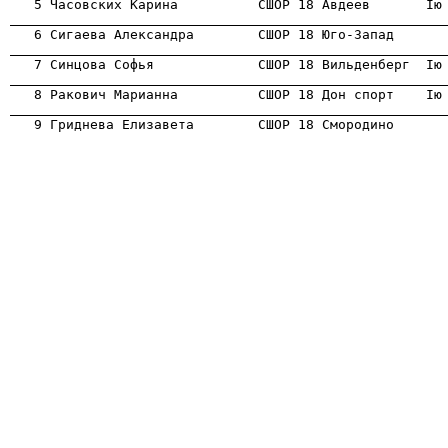
                                                      
                                                      
                                                      

   8 Ракович Марианна          СШОР 18 Дон спорт    Iю
                                                      

   9 Гриднева Елизавета        СШОР 18 Смородино      