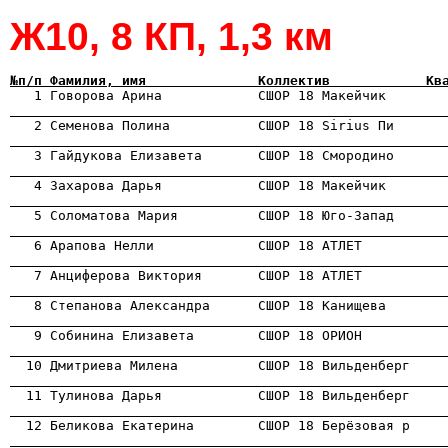
Ж10, 8 КП, 1,3 км
№п/п Фамилия, имя              Коллектив            Кв

   1 Говорова Арина            СШОР 18 Макейчик       
                                                      
                                                      
                                                      

   4 Захарова Дарья            СШОР 18 Макейчик       
                                                      
                                                      
                                                      
                                                      
                                                      
                                                      
                                                      
                                                      
                                                      