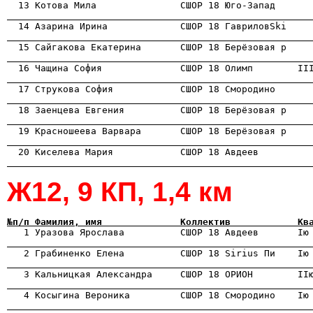

  13 Котова Мила               СШОР 18 Юго-Запад     
                                                      
                                                      
                                                      
                                                      

  17 Струкова София            СШОР 18 Смородино      
                                                      
                                                      
                                                      
                                                      
Ж12, 9 КП, 1,4 км
№п/п Фамилия, имя              Коллектив            Кв

   1 Уразова Ярослава          СШОР 18 Авдеев       Iю
                                                      

   2 Грабиненко Елена          СШОР 18 Sirius Пи    Iю
                                                      

   3 Кальницкая Александра     СШОР 18 ОРИОН        II
                                                      
                                                      