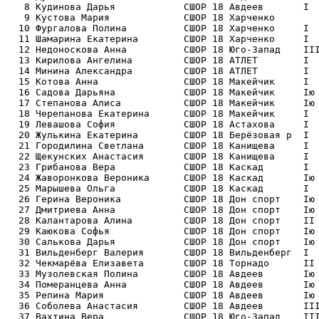
   8 Кудинова Дарья            СШОР 18 Авдеев       I  
   9 Кустова Мария             СШОР 18 Харченко        
  10 Фургалова Полина          СШОР 18 Харченко     I  
  11 Шамарина Екатерина        СШОР 18 Харченко     I  
  12 Недоноскова Анна          СШОР 18 Юго-Запад    III
  13 Кирилова Ангелина         СШОР 18 АТЛЕТ        I  
  14 Минина Александра         СШОР 18 АТЛЕТ        I  
  15 Котова Анна               СШОР 18 Макейчик     I  
  16 Садова Дарьяна            СШОР 18 Макейчик     Iю 
  17 Степанова Алиса           СШОР 18 Макейчик     Iю 
  18 Черепанова Екатерина      СШОР 18 Макейчик     I  
  19 Левашова София            СШОР 18 Астахова     I  
  20 Жулькина Екатерина        СШОР 18 Берёзовая р  I  
  21 Городилина Светлана       СШОР 18 Канищева     I  
  22 Щекунских Анастасия       СШОР 18 Канищева     I  
  23 Грибанова Вера            СШОР 18 Каскад       I  
  24 Жаворонкова Вероника      СШОР 18 Каскад       Iю 
  25 Марышева Ольга            СШОР 18 Каскад       I  
  26 Герина Вероника           СШОР 18 Дон спорт    Iю 
  27 Дмитриева Анна            СШОР 18 Дон спорт    Iю 
  28 Калантарова Алина         СШОР 18 Дон спорт    II 
  29 Каюкова Софья             СШОР 18 Дон спорт    Iю 
  30 Салькова Дарья            СШОР 18 Дон спорт    Iю 
  31 Вильденберг Валерия       СШОР 18 Вильденберг  I  
  32 Чекмарёва Елизавета       СШОР 18 Торнадо      II 
  33 Музолевская Полина        СШОР 18 Авдеев       Iю 
  34 Померанцева Анна          СШОР 18 Авдеев       Iю 
  35 Репина Мария              СШОР 18 Авдеев       Iю 
  36 Соболева Анастасия        СШОР 18 Авдеев       III
  37 Вахтина Вера              СШОР 18 Юго-Запад    III