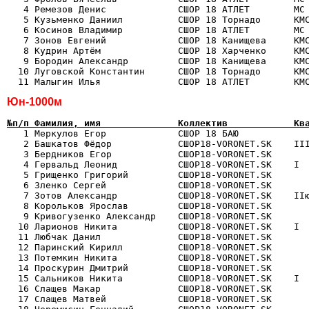
   4 Ремезов Денис             СШОР 18 АТЛЕТ        МС 
   5 Кузьменко Даниил          СШОР 18 Торнадо      КМС
   6 Косинов Владимир          СШОР 18 АТЛЕТ        МС 
   7 Зонов Евгений             СШОР 18 Канищева     КМС
   8 Кудрин Артём              СШОР 18 Харченко     КМС
   9 Бородин Александр         СШОР 18 Канищева     КМС
  10 Луговской Константин      СШОР 18 Торнадо      КМС
Юн-1000м
№п/п Фамилия, имя              Коллектив            Кв

   1 Меркулов Егор             СШОР 18 БАЮ            
   2 Башкатов Фёдор            СШОР18-VORONET.SK    III
   3 Бердников Егор            СШОР18-VORONET.SK       
   4 Гервальд Леонид           СШОР18-VORONET.SK    I  
   5 Грищенко Григорий         СШОР18-VORONET.SK       
   6 Зленко Сергей             СШОР18-VORONET.SK       
   7 Зотов Александр           СШОР18-VORONET.SK    IIю
   8 Корольков Ярослав         СШОР18-VORONET.SK       
   9 Кривогузенко Александр    СШОР18-VORONET.SK       
  10 Ларионов Никита           СШОР18-VORONET.SK    I  
  11 Любчак Данил              СШОР18-VORONET.SK       
  12 Паринский Кирилл          СШОР18-VORONET.SK       
  13 Потемкин Никита           СШОР18-VORONET.SK       
  14 Проскурин Дмитрий         СШОР18-VORONET.SK       
  15 Сальников Никита          СШОР18-VORONET.SK    I  
  16 Слащев Макар              СШОР18-VORONET.SK       
  17 Слащев Матвей             СШОР18-VORONET.SK       